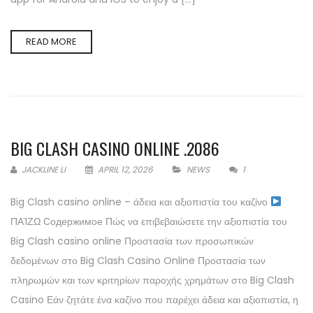
READ MORE
BIG CLASH CASINO ONLINE .2086
JACKLINE LI
APRIL 12, 2026
NEWS
1
Big Clash casino online – άδεια και αξιοπιστία του καζίνο
ΠΑΊΖΩ Содержимое Πώς να επιβεβαιώσετε την αξιοπιστία του
Big Clash casino online Προστασία των προσωπικών
δεδομένων στο Big Clash Casino Online Προστασία των
πληρωμών και των κριτηρίων παροχής χρημάτων στο Big Clash
Casino Εάν ζητάτε ένα καζίνο που παρέχει άδεια και αξιοπιστία, η