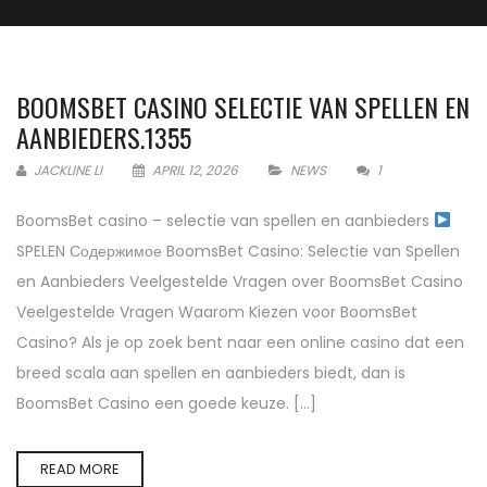
BOOMSBET CASINO SELECTIE VAN SPELLEN EN
AANBIEDERS.1355
JACKLINE LI
APRIL 12, 2026
NEWS
1
BoomsBet casino – selectie van spellen en aanbieders
SPELEN Содержимое BoomsBet Casino: Selectie van Spellen
en Aanbieders Veelgestelde Vragen over BoomsBet Casino
Veelgestelde Vragen Waarom Kiezen voor BoomsBet
Casino? Als je op zoek bent naar een online casino dat een
breed scala aan spellen en aanbieders biedt, dan is
BoomsBet Casino een goede keuze. […]
READ MORE