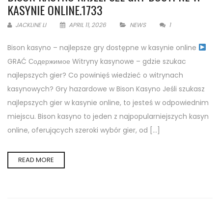
KASYNIE ONLINE.1733
JACKLINE LI
APRIL 11, 2026
NEWS
1
Bison kasyno – najlepsze gry dostępne w kasynie online
GRAĆ Содержимое Witryny kasynowe – gdzie szukac
najlepszych gier? Co powinięś wiedzieć o witrynach
kasynowych? Gry hazardowe w Bison Kasyno Jeśli szukasz
najlepszych gier w kasynie online, to jesteś w odpowiednim
miejscu. Bison kasyno to jeden z najpopularniejszych kasyn
online, oferujących szeroki wybór gier, od […]
READ MORE