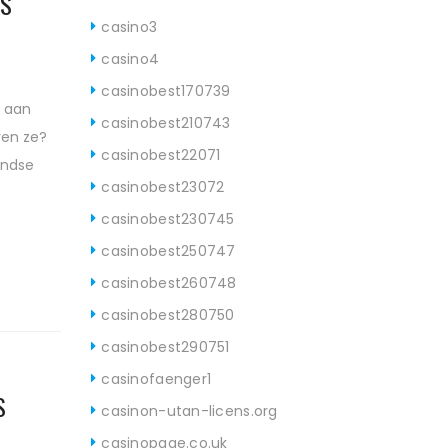
KS
casino3
casino4
casinobest170739
r aan
casinobest210743
ren ze?
casinobest22071
andse
casinobest23072
casinobest230745
casinobest250747
casinobest260748
casinobest280750
casinobest290751
casinofaenger1
S
casinon-utan-licens.org
casinopage.co.uk