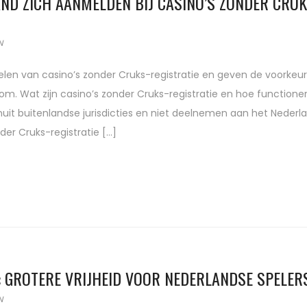
ND ZICH AANMELDEN BIJ CASINO’S ZONDER CRU
N
len van casino’s zonder Cruks-registratie en geven de voorkeu
 om. Wat zijn casino’s zonder Cruks-registratie en hoe functione
anuit buitenlandse jurisdicties en niet deelnemen aan het Nederl
der Cruks-registratie […]
: GROTERE VRIJHEID VOOR NEDERLANDSE SPELER
N