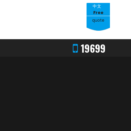
Tracking
Register
Login
中文
Free
quote
19699