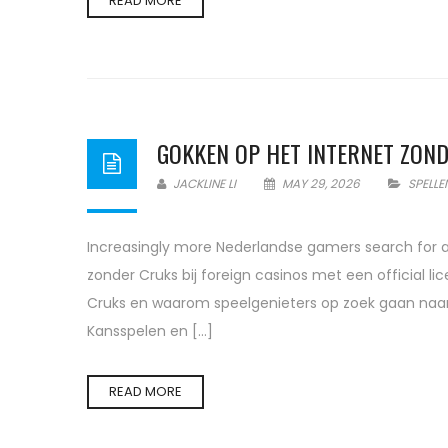
READ MORE
GOKKEN OP HET INTERNET ZOND
JACKLINE LI
MAY 29, 2026
SPELLE
Increasingly more Nederlandse gamers search for a
zonder Cruks bij foreign casinos met een official l
Cruks en waarom speelgenieters op zoek gaan naar s
Kansspelen en […]
READ MORE