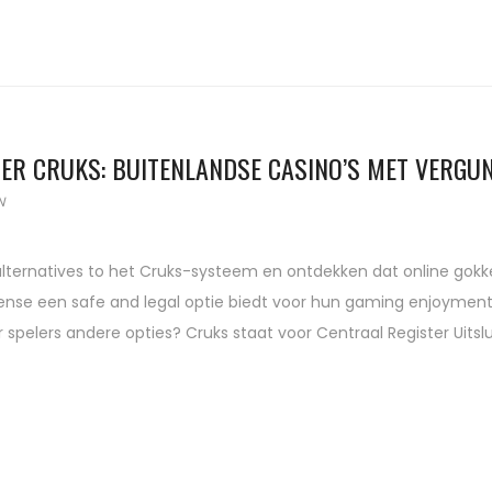
ER CRUKS: BUITENLANDSE CASINO’S MET VERGU
N
lternatives to het Cruks-systeem en ontdekken dat online gok
icense een safe and legal optie biedt voor hun gaming enjoyment
pelers andere opties? Cruks staat voor Centraal Register Uitslu