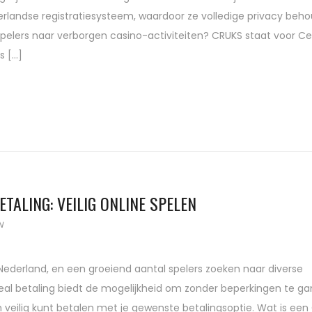
derlandse registratiesysteem, waardoor ze volledige privacy beh
pelers naar verborgen casino-activiteiten? CRUKS staat voor Ce
s […]
TALING: VEILIG ONLINE SPELEN
N
ederland, en een groeiend aantal spelers zoeken naar diverse
deal betaling biedt de mogelijkheid om zonder beperkingen te 
en veilig kunt betalen met je gewenste betalingsoptie. Wat is een