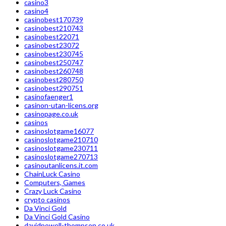
casino3
casino4
casinobest170739
casinobest210743
casinobest22071
casinobest23072
casinobest230745
casinobest250747
casinobest260748
casinobest280750
casinobest290751
casinofaenger1
casinon-utan-licens.org
casinopage.co.uk
casinos
casinoslotgame16077
casinoslotgame210710
casinoslotgame230711
casinoslotgame270713
casinoutanlicens.it.com
ChainLuck Casino
Computers, Games
Crazy Luck Casino
crypto casinos
Da Vinci Gold
Da Vinci Gold Casino
davidpowell-thompson.co.uk