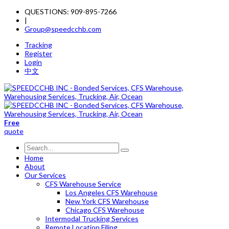
QUESTIONS: 909-895-7266
|
Group@speedcchb.com
Tracking
Register
Login
中文
Free
quote
Home
About
Our Services
CFS Warehouse Service
Los Angeles CFS Warehouse
New York CFS Warehouse
Chicago CFS Warehouse
Intermodal Trucking Services
Remote Location Filing