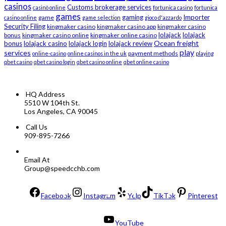
casinos
Customs brokerage services
casinò online
fortunica casino
fortunica
games
gaming
Importer
game
casino online
game selection
gioco d'azzardo
Security Filing
kingmaker casino
kingmaker casino app
kingmaker casino
lolajack
lolajack
bonus
kingmaker casino online
kingmaker online casino
Ocean freight
bonus
lolajack casino
lolajack login
lolajack review
play
services
payment methods
online-casino
online casinos in the uk
playing
qbet casino
qbet casino login
qbet casino online
qbet online casino
HQ Address
5510 W 104th St.
Los Angeles, CA 90045
Call Us
909-895-7266
Email At
Group@speedcchb.com
Facebook
Instagram
Yelp
TikTok
Pinterest
YouTube