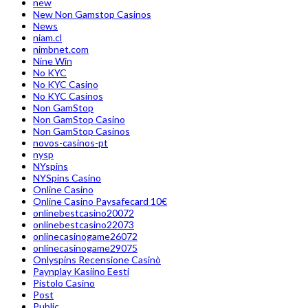
new
New Non Gamstop Casinos
News
niam.cl
nimbnet.com
Nine Win
No KYC
No KYC Casino
No KYC Casinos
Non GamStop
Non GamStop Casino
Non GamStop Casinos
novos-casinos-pt
nysp
NYspins
NYSpins Casino
Online Casino
Online Casino Paysafecard 10€
onlinebestcasino20072
onlinebestcasino22073
onlinecasinogame26072
onlinecasinogame29075
Onlyspins Recensione Casinò
Paynplay Kasiino Eesti
Pistolo Casino
Post
Public