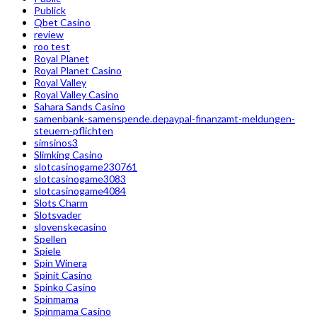
Publick
Qbet Casino
review
roo test
Royal Planet
Royal Planet Casino
Royal Valley
Royal Valley Casino
Sahara Sands Casino
samenbank-samenspende.depaypal-finanzamt-meldungen-
steuern-pflichten
simsinos3
Slimking Casino
slotcasinogame230761
slotcasinogame3083
slotcasinogame4084
Slots Charm
Slotsvader
slovenskecasino
Spellen
Spiele
Spin Winera
Spinit Casino
Spinko Casino
Spinmama
Spinmama Casino