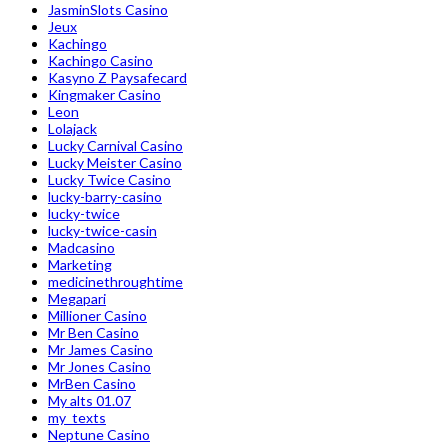
JasminSlots Casino
Jeux
Kachingo
Kachingo Casino
Kasyno Z Paysafecard
Kingmaker Casino
Leon
Lolajack
Lucky Carnival Casino
Lucky Meister Casino
Lucky Twice Casino
lucky-barry-casino
lucky-twice
lucky-twice-casin
Madcasino
Marketing
medicinethroughtime
Megapari
Millioner Casino
Mr Ben Casino
Mr James Casino
Mr Jones Casino
MrBen Casino
My alts 01.07
my_texts
Neptune Casino