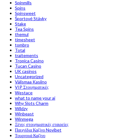
Spinmills
Spins
Spinsweet
Športové Stávky
Stake
Tea Spins
themul
timesheet
tombro
Total
traitements
Tropica Casino
Tucan Casino
UK casinos
Uncategorized
Välismaa Kasiino
VIP Στοιχηματικές
Westace
what to name your ai
Why Slots Charm
Wildzy
Winbeast
Winmega
Ξένες στοιχηματικές εταιρείες
Παιχνίδια Καζίνο Novibet
Τουρνουά Καζίνο