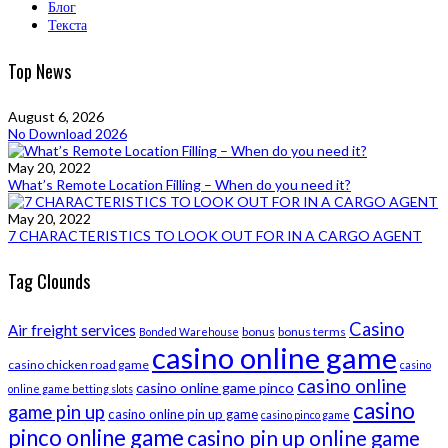
Блог
Текста
Top News
August 6, 2026
No Download 2026
May 20, 2022
What’s Remote Location Filling – When do you need it?
May 20, 2022
7 CHARACTERISTICS TO LOOK OUT FOR IN A CARGO AGENT
Tag Clounds
Casino
Air freight services
bonus
bonus terms
Bonded Warehouse
casino online game
casino chicken road game
casino
casino online
casino online game pinco
online game betting slots
casino
game pin up
casino online pin up game
casino pinco game
pinco online game
casino pin up online game