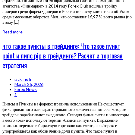
стратегии. По данным forex официальный сайт информациионного
агентства «Финмаркет» в 2014 году Forex Club вошла в тройку
лидеров среди форекс-дилеров в России по числу клиентов и объёмам
среднемесячных оборотов. Чел., что составляет 16,97 % всего рынка (по
этому […]
Read more
что такое пункты в трейдинге: Что такое пункт
point и пипс pip в трейдинге? Расчет и торговая
стратегия
jackline li
March 26, 2026
Forex News
1
Пипсы и Пункты на форекс: правила использования Не существует
фиксированного или гарантированного количества пипсов, которые
трейдеры зарабатывают ежедневно. Сегодня финансисты и инвесторы
вместо «pip» используют термин «базисный пункт». Выражение
«пипсы» перешло в биржевую торговлю как сленг, а на форексе
упортребляется как обозначение доли пункта. Что такое пункт в