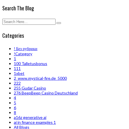
Search The Blog
Categories
! Без рубрики
!Category
1
100 Talletusbonus
111
1xbet
2_www.mystical-fire.de_5000
222
255 Gudar Casino
276 BeepBeep Casino Deutschland
4
5
6
8
a16z generative ai
ai in finance examples 1
All Blogs