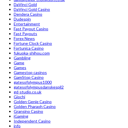
DaVinci Gold
DaVinci Gold Casino
Dendera Casino
Dudespin
Entertainment
Fast Payout Casino
Fast Payouts
Forex News
Fortune Clock Casino
Fortunica Casino
fukuoka-shihou.com
Gambling
Game
Games
Gamestop casinos
GamStop Casino
gatesofolympus1000
gatesofolympusdanskespil2
gd-studio.co.uk
Giochi
Golden Genie Casino
Golden Pharaoh Casino
Gransino Casino
iGaming
Independent Casino
info