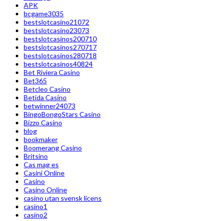
APK
bcgame3035
bestslotcasino21072
bestslotcasino23073
bestslotcasinos200710
bestslotcasinos270717
bestslotcasinos280718
bestslotcasinos40824
Bet Riviera Casino
Bet365
Betcleo Casino
Betida Casino
betwinner24073
BingoBongoStars Casino
Bizzo Casino
blog
bookmaker
Boomerang Casino
Britsino
Cas mag es
Casini Online
Casino
Casino Online
casino utan svensk licens
casino1
casino2