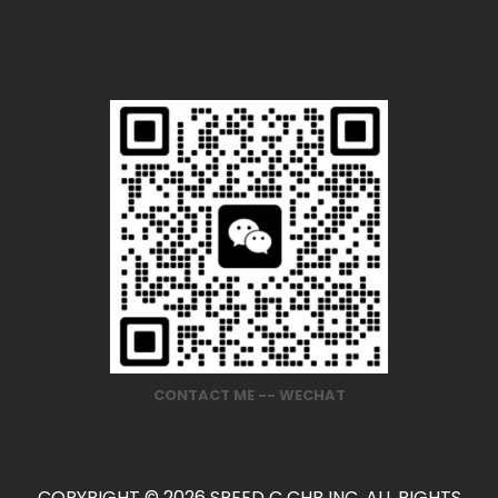
CONTACT ME -- WECHAT
COPYRIGHT © 2026 SPEED C CHB INC. ALL RIGHTS