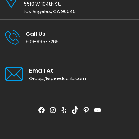
5510 W 104th St.
Los Angeles, CA 90045
Call Us
909-895-7266
Email At
Group@speedcchb.com