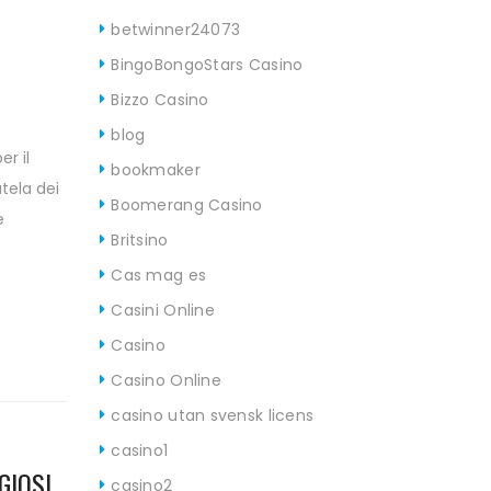
betwinner24073
BingoBongoStars Casino
Bizzo Casino
blog
r il
bookmaker
utela dei
Boomerang Casino
e
Britsino
Cas mag es
Casini Online
Casino
Casino Online
casino utan svensk licens
casino1
GIOSI
casino2