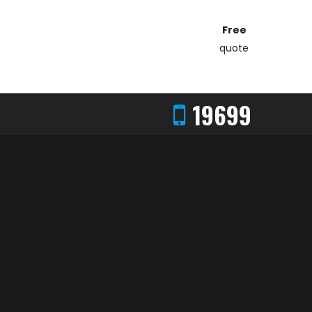
Tracking
Register
Login
中文
Free
quote
19699