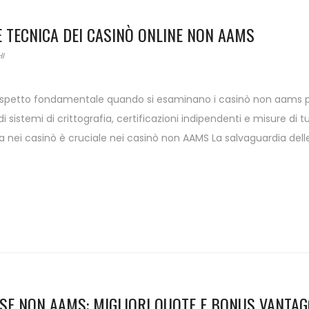
 TECNICA DEI CASINÒ ONLINE NON AAMS
I
 aspetto fondamentale quando si esaminano i casinò non aams pe
 sistemi di crittografia, certificazioni indipendenti e misure di t
ezza nei casinò è cruciale nei casinò non AAMS La salvaguardia dell
SE NON AAMS: MIGLIORI QUOTE E BONUS VANTAG