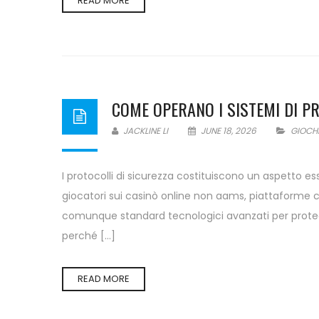
READ MORE
COME OPERANO I SISTEMI DI P
JACKLINE LI
JUNE 18, 2026
GIOCH
I protocolli di sicurezza costituiscono un aspetto ess
giocatori sui casinò online non aams, piattaforme 
comunque standard tecnologici avanzati per protegge
perché […]
READ MORE