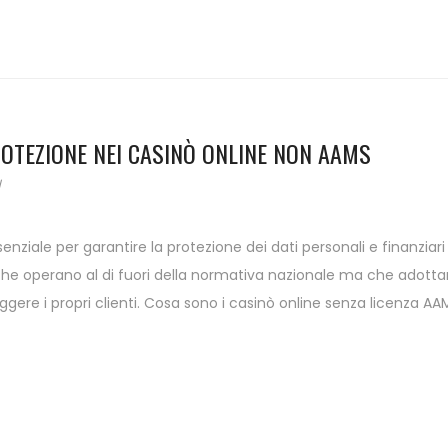
ROTEZIONE NEI CASINÒ ONLINE NON AAMS
I
enziale per garantire la protezione dei dati personali e finanziari
che operano al di fuori della normativa nazionale ma che adott
re i propri clienti. Cosa sono i casinò online senza licenza AA