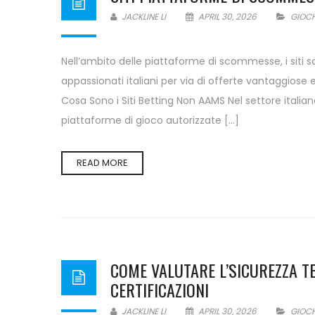
JACKLINE LI
APRIL 30, 2026
GIOCH
Nell’ambito delle piattaforme di scommesse, i si
appassionati italiani per via di offerte vantaggiose
Cosa Sono i Siti Betting Non AAMS Nel settore itali
piattaforme di gioco autorizzate […]
READ MORE
COME VALUTARE L’SICUREZZA TE
CERTIFICAZIONI
JACKLINE LI
APRIL 30, 2026
GIOCH