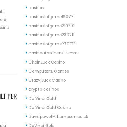
casinos
ti.
casinoslotgame16077
d di
casinoslotgame210710
asinò
casinoslotgame230711
casinoslotgame270713
casinoutanlicens.it.com
ChainLuck Casino
Computers, Games
Crazy Luck Casino
crypto casinos
LI PER
Da Vinci Gold
Da Vinci Gold Casino
davidpowell-thompson.co.uk
più
DaVinci Gold