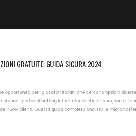
ONI GRATUITE: GUIDA SICURA 2024
opportunità per i giocatori italiani che cercano opzioni diverse
i ci sono i portali di betting internazionali che dispongono di lic
are nuovi clienti. Questa guida completa analizza le migliori offe