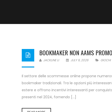
BOOKMAKER NON AAMS PROMOZI
JACKLINE LI
JULY 9, 2026
GIOCHI
Il settore delle scommesse online propone numerose 
bookmaker tradizionali. Tra le opzioni più interessant
estere e offrono incentivi interessanti per conquist
presenti nel 2024, fornendo […]