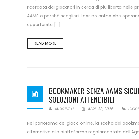
ricercata dai giocatori in cerca di più libertà nelle
AAMS e perché sceglierli I casino online che operano
opportunità […]
READ MORE
BOOKMAKER SENZA AAMS SICURI
SOLUZIONI ATTENDIBILI
JACKLINE LI
APRIL 30, 2026
GIOCH
Nel panorama del gioco online, la scelta dei bookma
alternative alle piattaforme regolamentate dall’Age