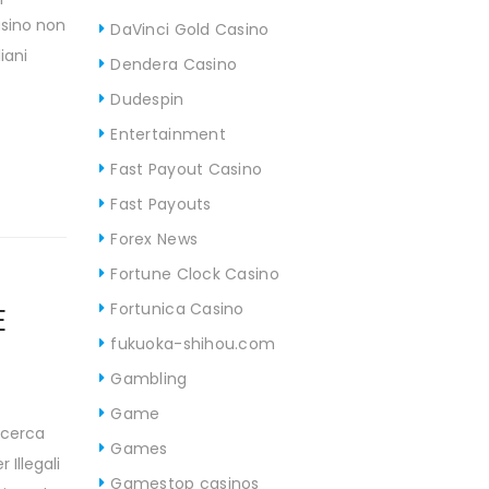
asino non
DaVinci Gold Casino
iani
Dendera Casino
Dudespin
Entertainment
Fast Payout Casino
Fast Payouts
Forex News
Fortune Clock Casino
Fortunica Casino
E
fukuoka-shihou.com
Gambling
Game
icerca
Games
Illegali
Gamestop casinos