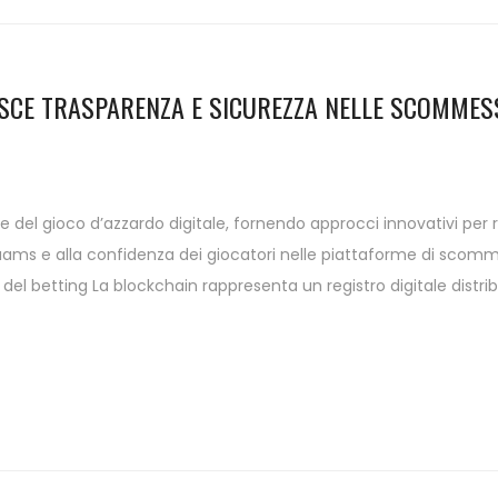
SCE TRASPARENZA E SICUREZZA NELLE SCOMMES
e del gioco d’azzardo digitale, fornendo approcci innovativi per r
on aams e alla confidenza dei giocatori nelle piattaforme di scomm
el betting La blockchain rappresenta un registro digitale distri