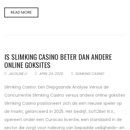
READ MORE
IS SLIMKING CASINO BETER DAN ANDERE
ONLINE GOKSITES
JACKLINE LI
APRIL 24, 2026
SLIMKING CASINO
Slimking Casino: Een Diepgaande Analyse Versus de
Concurrentie Slimking Casino versus andere online goksites
Slimking Casino positioneert zich als een nieuwe speler op
de markt, gelanceerd in 2025. Het bedrijf, Soft2Bet N.V.,
opereert onder een Curacao licentie, een standaard in de
sector die zorgt voor naleving van bepaalde veiligheids- en