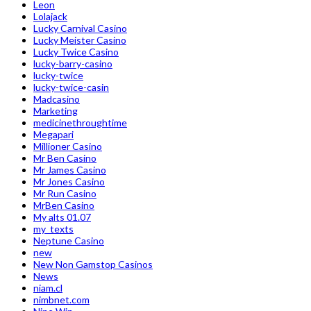
Leon
Lolajack
Lucky Carnival Casino
Lucky Meister Casino
Lucky Twice Casino
lucky-barry-casino
lucky-twice
lucky-twice-casin
Madcasino
Marketing
medicinethroughtime
Megapari
Millioner Casino
Mr Ben Casino
Mr James Casino
Mr Jones Casino
Mr Run Casino
MrBen Casino
My alts 01.07
my_texts
Neptune Casino
new
New Non Gamstop Casinos
News
niam.cl
nimbnet.com