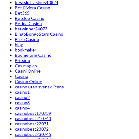
bestslotcasinos40824
Bet Riviera Casino
Bet365
Betcleo Casino
Betida Casino
betwinner24073
BingoBongoStars Casino
Bizzo Casino
blog
bookmaker
Boomerang Casino
Britsino
Cas mag es
Casini Online
Casino
Casino Online
casino utan svensk licens
casino1
casino2
casino3
casino4
casinobest170739
casinobest210743
casinobest22071
casinobest23072
casinobest230745