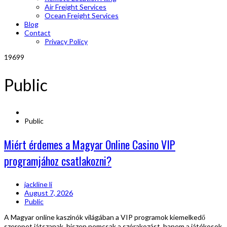
Air Freight Services
Ocean Freight Services
Blog
Contact
Privacy Policy
19699
Public
Public
Miért érdemes a Magyar Online Casino VIP
programjához csatlakozni?
jackline li
August 7, 2026
Public
A Magyar online kaszinók világában a VIP programok kiemelkedő
szerepet játszanak, hiszen nemcsak a szórakozást, hanem a játékosok