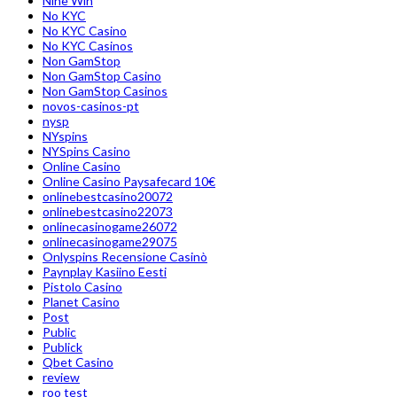
Nine Win
No KYC
No KYC Casino
No KYC Casinos
Non GamStop
Non GamStop Casino
Non GamStop Casinos
novos-casinos-pt
nysp
NYspins
NYSpins Casino
Online Casino
Online Casino Paysafecard 10€
onlinebestcasino20072
onlinebestcasino22073
onlinecasinogame26072
onlinecasinogame29075
Onlyspins Recensione Casinò
Paynplay Kasiino Eesti
Pistolo Casino
Planet Casino
Post
Public
Publick
Qbet Casino
review
roo test