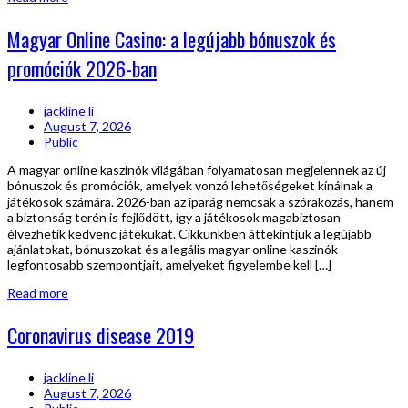
Magyar Online Casino: a legújabb bónuszok és
promóciók 2026-ban
jackline li
August 7, 2026
Public
A magyar online kaszinók világában folyamatosan megjelennek az új
bónuszok és promóciók, amelyek vonzó lehetőségeket kínálnak a
játékosok számára. 2026-ban az iparág nemcsak a szórakozás, hanem
a biztonság terén is fejlődött, így a játékosok magabiztosan
élvezhetik kedvenc játékukat. Cikkünkben áttekintjük a legújabb
ajánlatokat, bónuszokat és a legális magyar online kaszinók
legfontosabb szempontjait, amelyeket figyelembe kell […]
Read more
Coronavirus disease 2019
jackline li
August 7, 2026