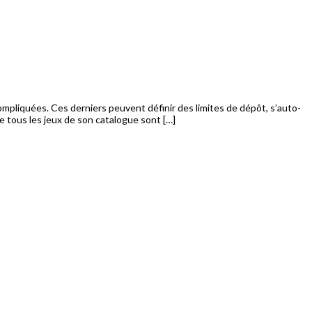
compliquées. Ces derniers peuvent définir des limites de dépôt, s’auto-
 tous les jeux de son catalogue sont […]