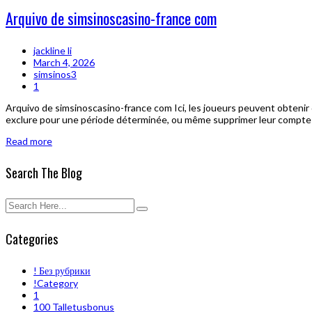
Arquivo de simsinoscasino-france com
jackline li
March 4, 2026
simsinos3
1
Arquivo de simsinoscasino-france com Ici, les joueurs peuvent obtenir d
exclure pour une période déterminée, ou même supprimer leur compte d
Read more
Search The Blog
Categories
! Без рубрики
!Category
1
100 Talletusbonus