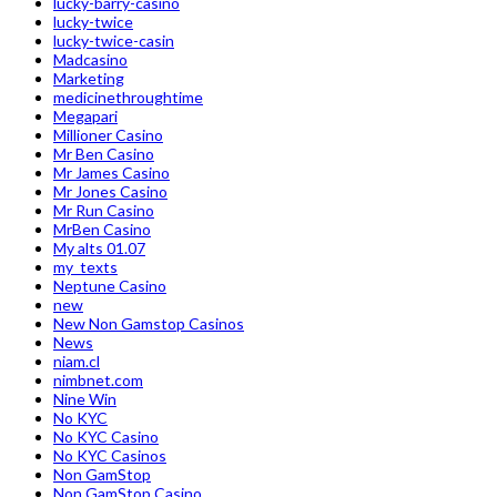
lucky-barry-casino
lucky-twice
lucky-twice-casin
Madcasino
Marketing
medicinethroughtime
Megapari
Millioner Casino
Mr Ben Casino
Mr James Casino
Mr Jones Casino
Mr Run Casino
MrBen Casino
My alts 01.07
my_texts
Neptune Casino
new
New Non Gamstop Casinos
News
niam.cl
nimbnet.com
Nine Win
No KYC
No KYC Casino
No KYC Casinos
Non GamStop
Non GamStop Casino