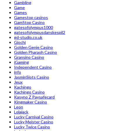
Gambling
Game
Games
Gamestop casinos
GamStop Casino
gatesofolympus1000
gatesofolympusdanskespil2
gd-studio.co.uk
Giochi
Golden Genie Casino
Golden Pharaoh Casino
Gransino Casino
iGaming
Independent Casino
info
JasminSlots Casino
Jeux
Kachingo
Kachingo Casino
Kasyno Z Paysafecard
Kingmaker Casino
Leon
Lolajack
Lucky Carnival Casino
Lucky Meister Casino
Lucky Twice Casino