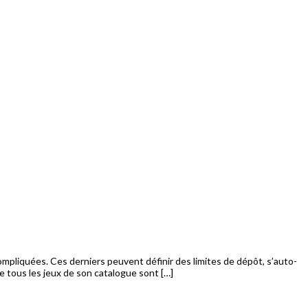
compliquées. Ces derniers peuvent définir des limites de dépôt, s’auto-
 tous les jeux de son catalogue sont […]