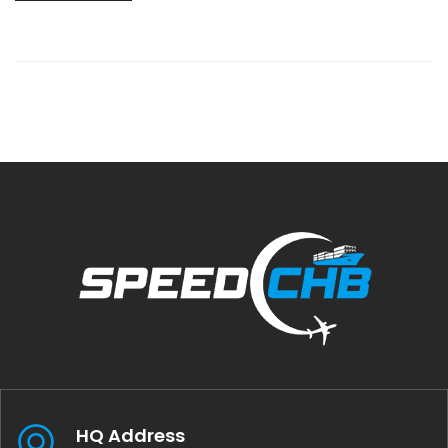
HQ Address