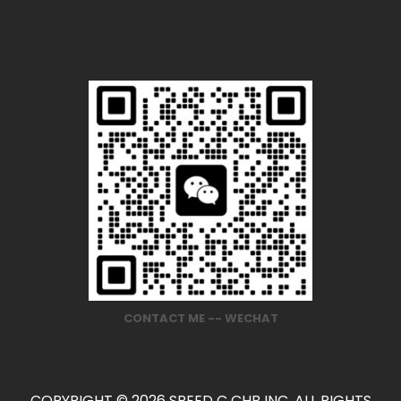
CONTACT ME -- WECHAT
COPYRIGHT © 2026 SPEED C CHB INC. ALL RIGHTS