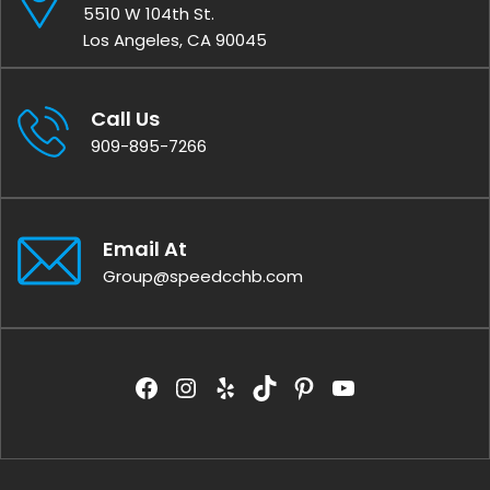
5510 W 104th St.
Los Angeles, CA 90045
Call Us
909-895-7266
Email At
Group@speedcchb.com