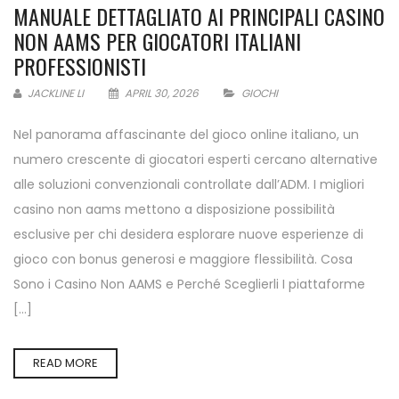
MANUALE DETTAGLIATO AI PRINCIPALI CASINO
NON AAMS PER GIOCATORI ITALIANI
PROFESSIONISTI
JACKLINE LI
APRIL 30, 2026
GIOCHI
Nel panorama affascinante del gioco online italiano, un
numero crescente di giocatori esperti cercano alternative
alle soluzioni convenzionali controllate dall’ADM. I migliori
casino non aams mettono a disposizione possibilità
esclusive per chi desidera esplorare nuove esperienze di
gioco con bonus generosi e maggiore flessibilità. Cosa
Sono i Casino Non AAMS e Perché Sceglierli I piattaforme
[…]
READ MORE