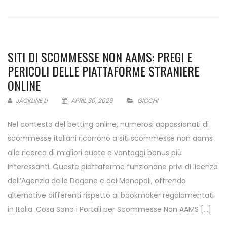
SITI DI SCOMMESSE NON AAMS: PREGI E
PERICOLI DELLE PIATTAFORME STRANIERE
ONLINE
JACKLINE LI
APRIL 30, 2026
GIOCHI
Nel contesto del betting online, numerosi appassionati di
scommesse italiani ricorrono a siti scommesse non aams
alla ricerca di migliori quote e vantaggi bonus più
interessanti. Queste piattaforme funzionano privi di licenza
dell’Agenzia delle Dogane e dei Monopoli, offrendo
alternative differenti rispetto ai bookmaker regolamentati
in Italia. Cosa Sono i Portali per Scommesse Non AAMS […]