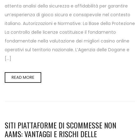
attenta analisi della sicurezza e affidabilità per garantire
un’esperienza di gioco sicura e consapevole nel contesto
italiano. Autorizzazioni e Normative: La Base della Protezione
La controllo delle licenze costituisce il fondamento
fondamentale nella valutazione dei migliori casino online
operativi sul territorio nazionale. L’Agenzia delle Dogane e
[…]
READ MORE
SITI PIATTAFORME DI SCOMMESSE NON
AAMS: VANTAGGI E RISCHI DELLE