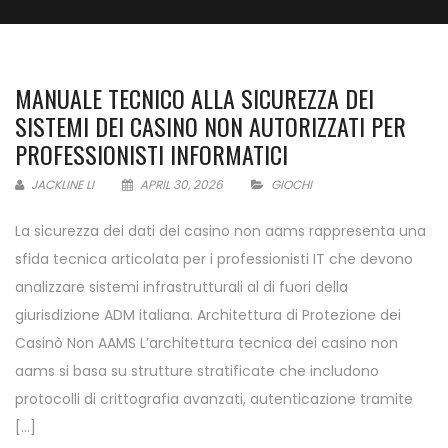
MANUALE TECNICO ALLA SICUREZZA DEI
SISTEMI DEI CASINO NON AUTORIZZATI PER
PROFESSIONISTI INFORMATICI
JACKLINE LI
APRIL 30, 2026
GIOCHI
La sicurezza dei dati dei casino non aams rappresenta una
sfida tecnica articolata per i professionisti IT che devono
analizzare sistemi infrastrutturali al di fuori della
giurisdizione ADM italiana. Architettura di Protezione dei
Casinò Non AAMS L’architettura tecnica dei casino non
aams si basa su strutture stratificate che includono
protocolli di crittografia avanzati, autenticazione tramite
[…]