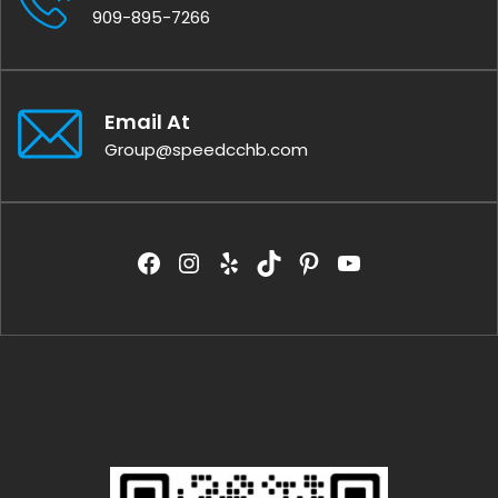
909-895-7266
Email At
Group@speedcchb.com