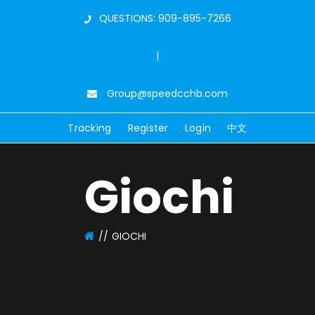
QUESTIONS: 909-895-7266
|
Group@speedcchb.com
Tracking
Register
Login
中文
Giochi
GIOCHI