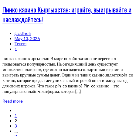
Пинко казино Кыргызстан: играйте, выигрывайте и
наслаждайтесь!
jackline li
May 13, 2026
Текста
1
пинко казино кыргызстан В мире онлайн-казино не перестают
пользоваться популярностью. На сегодняшний день существует
множество платформ, где можно насладиться азартными играми и
выиграть крупные суммы денег. Одним из таких казино является pin-co
казино, которое предлагает уникальный игровой опыт и массу выгод
для своих игроков. Что такое pin-co казино? Pin-co казино – это
популярная онлайн-платформа, которая […]
Read more
1
2
3
…