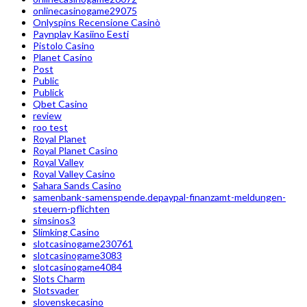
onlinecasinogame29075
Onlyspins Recensione Casinò
Paynplay Kasiino Eesti
Pistolo Casino
Planet Casino
Post
Public
Publick
Qbet Casino
review
roo test
Royal Planet
Royal Planet Casino
Royal Valley
Royal Valley Casino
Sahara Sands Casino
samenbank-samenspende.depaypal-finanzamt-meldungen-
steuern-pflichten
simsinos3
Slimking Casino
slotcasinogame230761
slotcasinogame3083
slotcasinogame4084
Slots Charm
Slotsvader
slovenskecasino