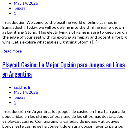
May 14, 2026
Текста
1
Introduction Welcome to the exciting world of online casinos in
Bangladesh! Today, we will be delving into the thrilling game known
as Lightning Storm. This electrifying slot game is sure to keep you on
the edge of your seat with its exciting gameplay and potential for big
wins. Let’s explore what makes Lightning Storm a […]
Read more
Playcet Casino: La Mejor Opción para Juegos en Línea
en Argentina
jackline li
May 14, 2026
Текста
1
Introducción En Argentina, los juegos de casino en línea han ganado
popularidad en los últimos años, y uno de los sitios más destacados
es playcet casino. Con una amplia variedad de juegos y atractivos
bonos, este casino se ha convertido en una opción favorita para los