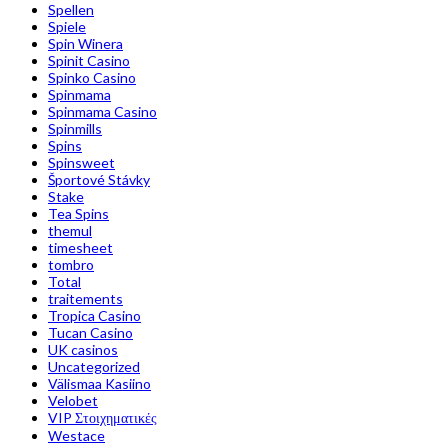
Spellen
Spiele
Spin Winera
Spinit Casino
Spinko Casino
Spinmama
Spinmama Casino
Spinmills
Spins
Spinsweet
Športové Stávky
Stake
Tea Spins
themul
timesheet
tombro
Total
traitements
Tropica Casino
Tucan Casino
UK casinos
Uncategorized
Välismaa Kasiino
Velobet
VIP Στοιχηματικές
Westace