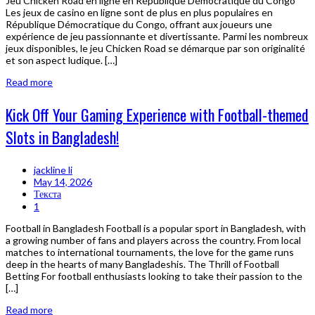
Jeu Chicken Road en ligne en République Démocratique du Congo
Les jeux de casino en ligne sont de plus en plus populaires en
République Démocratique du Congo, offrant aux joueurs une
expérience de jeu passionnante et divertissante. Parmi les nombreux
jeux disponibles, le jeu Chicken Road se démarque par son originalité
et son aspect ludique. […]
Read more
Kick Off Your Gaming Experience with Football-themed
Slots in Bangladesh!
jackline li
May 14, 2026
Текста
1
Football in Bangladesh Football is a popular sport in Bangladesh, with
a growing number of fans and players across the country. From local
matches to international tournaments, the love for the game runs
deep in the hearts of many Bangladeshis. The Thrill of Football
Betting For football enthusiasts looking to take their passion to the
[…]
Read more