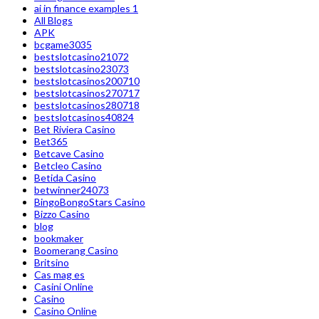
ai in finance examples 1
All Blogs
APK
bcgame3035
bestslotcasino21072
bestslotcasino23073
bestslotcasinos200710
bestslotcasinos270717
bestslotcasinos280718
bestslotcasinos40824
Bet Riviera Casino
Bet365
Betcave Casino
Betcleo Casino
Betida Casino
betwinner24073
BingoBongoStars Casino
Bizzo Casino
blog
bookmaker
Boomerang Casino
Britsino
Cas mag es
Casini Online
Casino
Casino Online