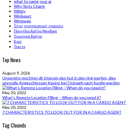
what to name your ai
Why Slots Charm
Wildzy
Winbeast
Winmega
Ξένες στοιχηματικές εταιρείες
Παιχνίδια Καζίνο Novibet
Τουρνουά Καζίνο
Блог
Текста
Top News
August 9, 2026
Unsereins mochten dir intensiv den hut in den ring werfen, dies
sinnvolle Angeschlossen Kasino bei Ostmark nach fundig werden
May 20, 2022
What’s Remote Location Filling – When do you need it?
May 20, 2022
7 CHARACTERISTICS TO LOOK OUT FOR IN A CARGO AGENT
Tag Clounds