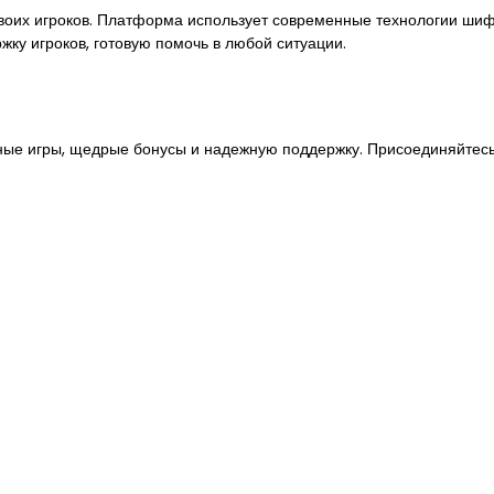
 своих игроков. Платформа использует современные технологии ш
жку игроков, готовую помочь в любой ситуации.
енные игры, щедрые бонусы и надежную поддержку. Присоединяйтес