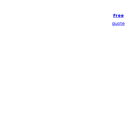
Free
quote