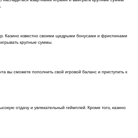
.
 игр. Казино известно своими щедрыми бонусами и фриспинами
ыигрывать крупные суммы.
нта вы сможете пополнить свой игровой баланс и приступить к
ысокую отдачу и увлекательный геймплей. Кроме того, казино