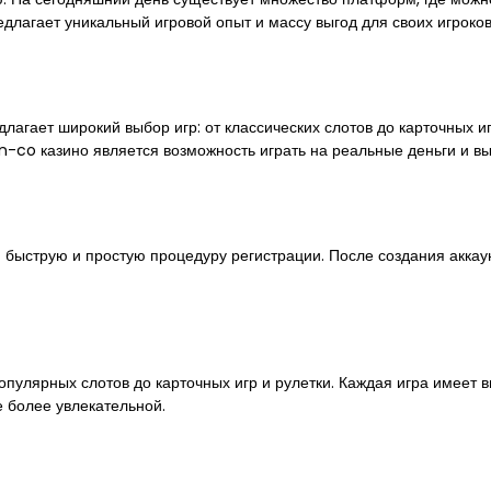
едлагает уникальный игровой опыт и массу выгод для своих игроков
длагает широкий выбор игр: от классических слотов до карточных
n-co казино является возможность играть на реальные деньги и в
и быструю и простую процедуру регистрации. После создания аккау
опулярных слотов до карточных игр и рулетки. Каждая игра имеет в
е более увлекательной.