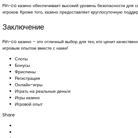
Pin-co казино обеспечивает высокий уровень безопасности для
игроков. Кроме того, казино предоставляет круглосуточную поддер
Заключение
Pin-co казино – это отличный выбор для тех, кто ценит качеств
игровым опытом вместе с нами!
Слоты
Бонусы
Фриспины
Регистрация
Онлайн-игры
Играть на реальные деньги
Игры казино
Игровой опыт
Share