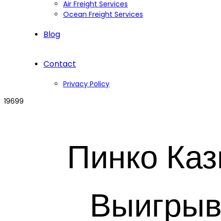
Air Freight Services
Ocean Freight Services
Blog
Contact
Privacy Policy
19699
Пинко Каз
Выигрыв