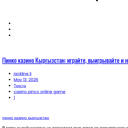
Пинко казино Кыргызстан: играйте, выигрывайте и 
jackline li
May 13, 2026
Текста
casino pinco online game
1
пинко казино кыргызстан
В мире онлайн-казино не перестают пользоваться популярностью