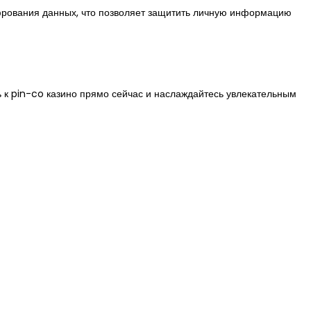
ифрования данных, что позволяет защитить личную информацию
ь к pin-co казино прямо сейчас и наслаждайтесь увлекательным