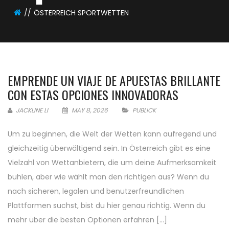
ÖSTERREICH SPORTWETTEN
EMPRENDE UN VIAJE DE APUESTAS BRILLANTE
CON ESTAS OPCIONES INNOVADORAS
JACKLINE LI
MAY 8, 2026
PUBLICK
Um zu beginnen, die Welt der Wetten kann aufregend und
gleichzeitig überwältigend sein. In Österreich gibt es eine
Vielzahl von Wettanbietern, die um deine Aufmerksamkeit
buhlen, aber wie wählt man den richtigen aus? Wenn du
nach sicheren, legalen und benutzerfreundlichen
Plattformen suchst, bist du hier genau richtig. Wenn du
mehr über die besten Optionen erfahren […]