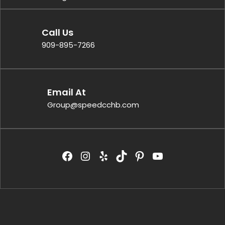
Call Us
909-895-7266
Email At
Group@speedcchb.com