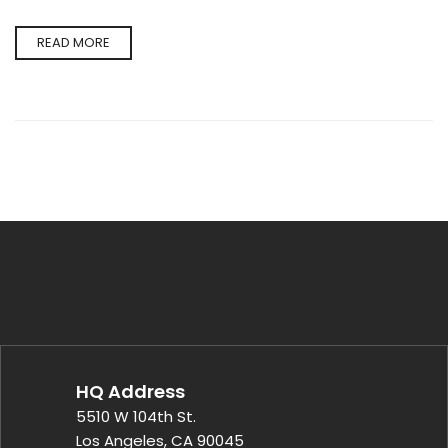
READ MORE
HQ Address
5510 W 104th St.
Los Angeles, CA 90045