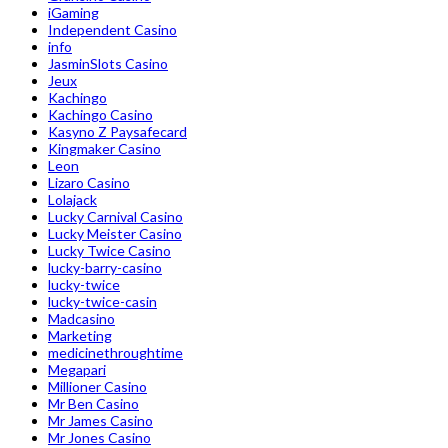
iGaming
Independent Casino
info
JasminSlots Casino
Jeux
Kachingo
Kachingo Casino
Kasyno Z Paysafecard
Kingmaker Casino
Leon
Lizaro Casino
Lolajack
Lucky Carnival Casino
Lucky Meister Casino
Lucky Twice Casino
lucky-barry-casino
lucky-twice
lucky-twice-casin
Madcasino
Marketing
medicinethroughtime
Megapari
Millioner Casino
Mr Ben Casino
Mr James Casino
Mr Jones Casino