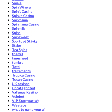
Spiele
Spin Winera
Spinit Casino
Spinko Casino
Spinmama
Spinmama Casino
Spinmills
Spins
Spinsweet
Športové Stávky
Stake
Tea Spins
themul
timesheet
tombro
Total
traitements
Tropica Casino
Tucan Casino
UK casinos
Uncategorized
Välismaa Kasiino
Velobet
VIP Στοιχηματικές
Westace
what to name your ai