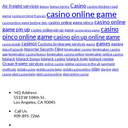
Casino
Air freight services
bonus
bonus terms
casino chicken road
casino online game
game
casino en ligne français
casino online
casino online game pinco
casino online game betting slots
casino
game pin up
casino online pin up game
casino pinco game
pinco online game
casino pin up online game
games
casinos
Customs brokerage services
gaming
game
casino pistolo
Importer Security Filing
kingmaker casino
kingmaker casino
gioco d'azzardo
app
kingmaker casino bonus
kingmaker casino online
kingmaker online casino
lolajack
lolajack bonus
lolajack casino
lolajack login
lolajack review
Ocean freight services
online casinos in the uk
payment
online-casino
play
methods
pistolo casino
pistolo casino login
pistolo casino online
playing
qbet
casino
qbet casino login
qbet casino online
qbet online casino
HQ Address
5510 W 104th St.
Los Angeles, CA 90045
Call Us
909-895-7266