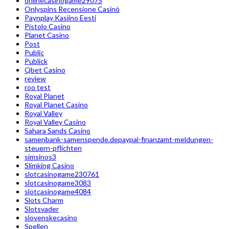
onlinecasinogame29075
Onlyspins Recensione Casinò
Paynplay Kasiino Eesti
Pistolo Casino
Planet Casino
Post
Public
Publick
Qbet Casino
review
roo test
Royal Planet
Royal Planet Casino
Royal Valley
Royal Valley Casino
Sahara Sands Casino
samenbank-samenspende.depaypal-finanzamt-meldungen-
steuern-pflichten
simsinos3
Slimking Casino
slotcasinogame230761
slotcasinogame3083
slotcasinogame4084
Slots Charm
Slotsvader
slovenskecasino
Spellen