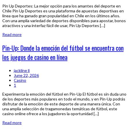
Pin Up Deportes: La mejor opción para los amantes del deporte en
Chile Pin Up Deportes es una plataforma de apuestas deportivas en
línea que ha ganado gran popularidad en Chile en los últimos años.
Con una amplia variedad de deportes disponibles para apostar, bonos
atractivos y una interfaz fácil de usar, Pin Up Deportes […]
Read more
Pin-Up: Donde la emoción del fútbol se encuentra con
los juegos de casino en línea
jackline li
June 22, 2026
Casino
1
Experimenta la emoción del fútbol en Pin-Up El fútbol es sin duda uno
de los deportes más populares en todo el mundo, y en Pin-Up podrás
disfrutar de la emoción de este deporte de una manera única. Con
una amplia selección de tragamonedas temáticas de fútbol, este
casino online ofrece a los jugadores la oportunidad […]
Read more