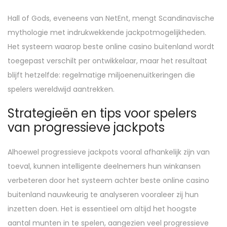
Hall of Gods, eveneens van NetEnt, mengt Scandinavische
mythologie met indrukwekkende jackpotmogelijkheden.
Het systeem waarop beste online casino buitenland wordt
toegepast verschilt per ontwikkelaar, maar het resultaat
blijft hetzelfde: regelmatige miljoenenuitkeringen die
spelers wereldwijd aantrekken.
Strategieën en tips voor spelers
van progressieve jackpots
Alhoewel progressieve jackpots vooral afhankelijk zijn van
toeval, kunnen intelligente deelnemers hun winkansen
verbeteren door het systeem achter beste online casino
buitenland nauwkeurig te analyseren vooraleer zij hun
inzetten doen. Het is essentieel om altijd het hoogste
aantal munten in te spelen, aangezien veel progressieve