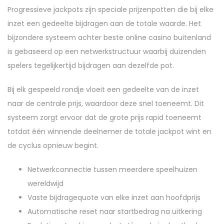
Progressieve jackpots zijn speciale prijzenpotten die bij elke
inzet een gedeelte bijdragen aan de totale waarde. Het
bijzondere systeem achter beste online casino buitenland
is gebaseerd op een netwerkstructuur waarbij duizenden
spelers tegelijkertijd bijdragen aan dezelfde pot.
Bij elk gespeeld rondje vloeit een gedeelte van de inzet
naar de centrale prijs, waardoor deze snel toeneemt. Dit
systeem zorgt ervoor dat de grote prijs rapid toeneemt
totdat één winnende deelnemer de totale jackpot wint en
de cyclus opnieuw begint.
Netwerkconnectie tussen meerdere speelhuizen
wereldwijd
Vaste bijdragequote van elke inzet aan hoofdprijs
Automatische reset naar startbedrag na uitkering