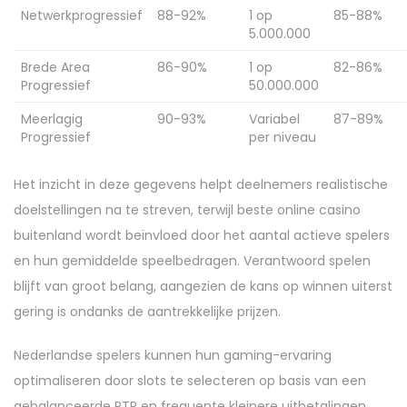
Netwerkprogressief
88-92%
1 op
85-88%
5.000.000
Brede Area
86-90%
1 op
82-86%
Progressief
50.000.000
Meerlagig
90-93%
Variabel
87-89%
Progressief
per niveau
Het inzicht in deze gegevens helpt deelnemers realistische
doelstellingen na te streven, terwijl beste online casino
buitenland wordt beïnvloed door het aantal actieve spelers
en hun gemiddelde speelbedragen. Verantwoord spelen
blijft van groot belang, aangezien de kans op winnen uiterst
gering is ondanks de aantrekkelijke prijzen.
Nederlandse spelers kunnen hun gaming-ervaring
optimaliseren door slots te selecteren op basis van een
gebalanceerde RTP en frequente kleinere uitbetalingen,