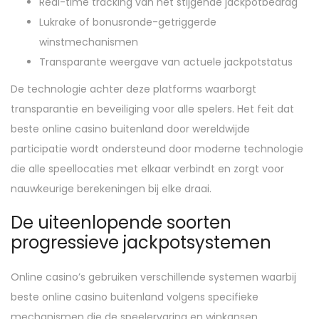
Real-time tracking van het stijgende jackpotbedrag
Lukrake of bonusronde-getriggerde
winstmechanismen
Transparante weergave van actuele jackpotstatus
De technologie achter deze platforms waarborgt
transparantie en beveiliging voor alle spelers. Het feit dat
beste online casino buitenland door wereldwijde
participatie wordt ondersteund door moderne technologie
die alle speellocaties met elkaar verbindt en zorgt voor
nauwkeurige berekeningen bij elke draai.
De uiteenlopende soorten
progressieve jackpotsystemen
Online casino’s gebruiken verschillende systemen waarbij
beste online casino buitenland volgens specifieke
mechanismen die de speelervaring en winkansen