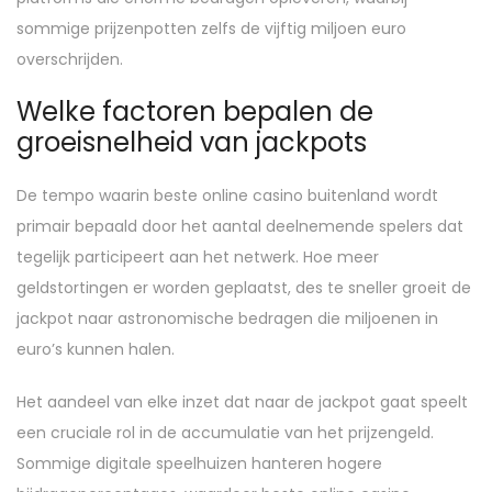
sommige prijzenpotten zelfs de vijftig miljoen euro
overschrijden.
Welke factoren bepalen de
groeisnelheid van jackpots
De tempo waarin beste online casino buitenland wordt
primair bepaald door het aantal deelnemende spelers dat
tegelijk participeert aan het netwerk. Hoe meer
geldstortingen er worden geplaatst, des te sneller groeit de
jackpot naar astronomische bedragen die miljoenen in
euro’s kunnen halen.
Het aandeel van elke inzet dat naar de jackpot gaat speelt
een cruciale rol in de accumulatie van het prijzengeld.
Sommige digitale speelhuizen hanteren hogere