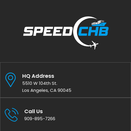
HQ Address
5510 W 104th St.
Los Angeles, CA 90045
Call Us
909-895-7266