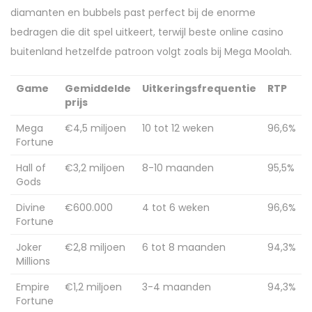
diamanten en bubbels past perfect bij de enorme
bedragen die dit spel uitkeert, terwijl beste online casino
buitenland hetzelfde patroon volgt zoals bij Mega Moolah.
Game
Gemiddelde
Uitkeringsfrequentie
RTP
prijs
Mega
€4,5 miljoen
10 tot 12 weken
96,6%
Fortune
Hall of
€3,2 miljoen
8-10 maanden
95,5%
Gods
Divine
€600.000
4 tot 6 weken
96,6%
Fortune
Joker
€2,8 miljoen
6 tot 8 maanden
94,3%
Millions
Empire
€1,2 miljoen
3-4 maanden
94,3%
Fortune