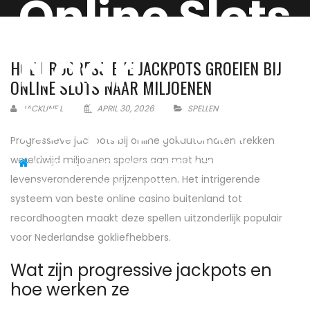
Online Slots
Naar
HOE PROGRESSIEVE JACKPOTS GROEIEN BIJ
ONLINE SLOTS NAAR MILJOENEN
Miljoenen
JACKLINE LI
APRIL 30, 2026
SPELLEN
Progressieve jackpots bij online gokautomaten trekken
wereldwijd miljoenen spelers aan met hun
SPELLEN
HOE PROGRESSIEVE JACKPOTS GROEIEN
levensveranderende prijzenpotten. Het intrigerende
BIJ ONLINE SLOTS NAAR MILJOENEN
systeem van beste online casino buitenland tot
recordhoogten maakt deze spellen uitzonderlijk populair
voor Nederlandse gokliefhebbers.
Wat zijn progressive jackpots en
hoe werken ze