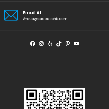
Email At
Group@speedcchb.com