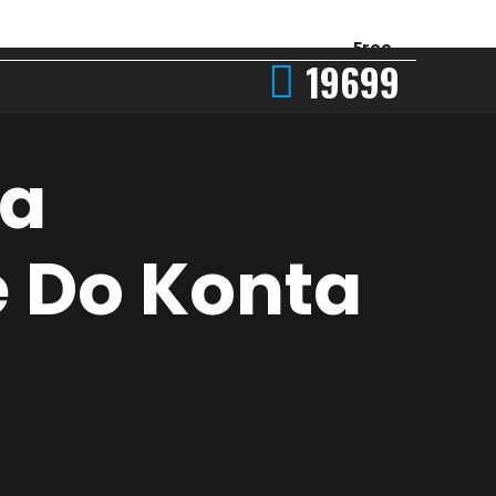
Tracking
Register
Login
中文
Free
19699
quote
ka
e Do Konta