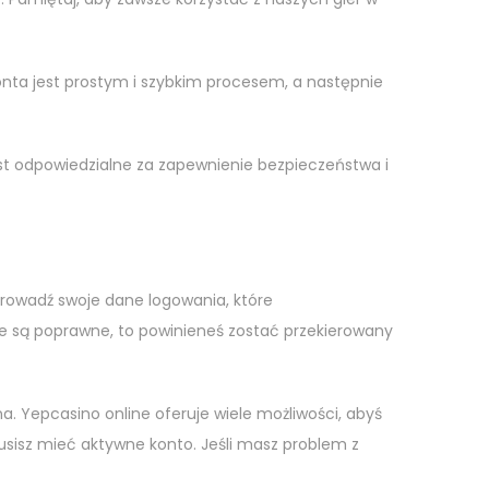
konta jest prostym i szybkim procesem, a następnie
jest odpowiedzialne za zapewnienie bezpieczeństwa i
wprowadź swoje dane logowania, które
 dane są poprawne, to powinieneś zostać przekierowany
. Yepcasino online oferuje wiele możliwości, abyś
usisz mieć aktywne konto. Jeśli masz problem z