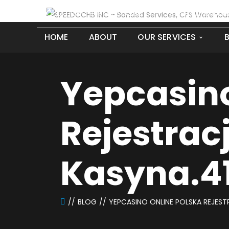
QUESTIONS: 909-895-7266
|
Group@spee
HOME
ABOUT
OUR SERVICES
Yepcasino
Rejestrac
Kasyna.4
BLOG
YEPCASINO ONLINE POLSKA REJES