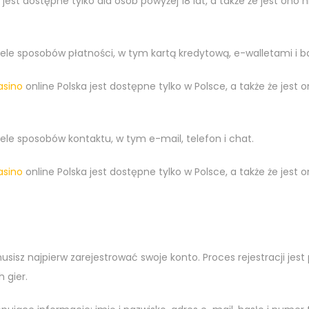
est dostępne tylko dla osób powyżej 18 lat, a także że jest ono 
iele sposobów płatności, w tym kartą kredytową, e-walletami i 
asino
online Polska jest dostępne tylko w Polsce, a także że jest
ele sposobów kontaktu, w tym e-mail, telefon i chat.
asino
online Polska jest dostępne tylko w Polsce, a także że jest
usisz najpierw zarejestrować swoje konto. Proces rejestracji jest
 gier.