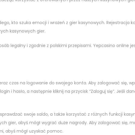
dego, kto szuka emocji i wrażeń z gier kasynowych. Rejestracja 
zych kasynowych gier.
osób legalny i zgodnie z polskimi przepisami. Yepcasino online 
o teraz czas na logowanie do swojego konta. Aby zalogować się, 
in i hasło, a następnie kliknij na przycisk “Zaloguj się”. Jeśli
awdzać swoje saldo, a także korzystać z różnych funkcji kasyna
nych gier, abyś mógł wygrać duże nagrody. Aby zalogować się, m
ami, abyś mógł uzyskać pomoc.