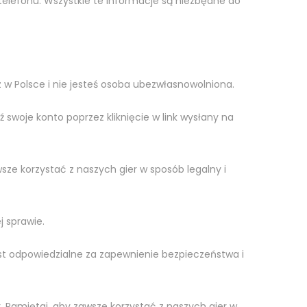
 telefonu. Wszystkie te informacje są niezbędne do
z w Polsce i nie jesteś osoba ubezwłasnowolniona.
 swoje konto poprzez kliknięcie w link wysłany na
ze korzystać z naszych gier w sposób legalny i
j sprawie.
jest odpowiedzialne za zapewnienie bezpieczeństwa i
 Pamiętaj, aby zawsze korzystać z naszych gier w