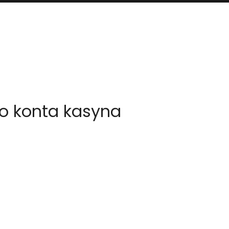
do konta kasyna