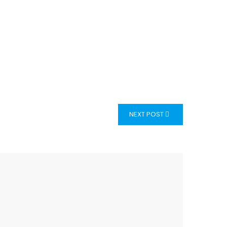
NEXT POST