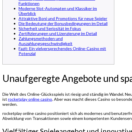
Funktionen
Moderne Slot-Automaten und Klassiker im
Überblick
Attraktive Boni und Promotions für neue Spieler
Die Bedeutung der Bonusbedingungen im Detail
Sicherheit und Seriosität im Fokus
Zertifizierungen und Lizenzierung im Detail
Zahlungsmethoden und
Auszahlungsgeschwindigkeit
Fazit: Ein vielversprechendes Online-Casino mit
Potenzial
Unaufgeregte Angebote und spa
Die Welt des Online-Glücksspiels ist riesig und ständig im Wandel. Neu
ist
rocketplay online casino
. Aber was macht dieses Casino so besonder
werden.
rocketplay online casino positioniert sich als modernes und benutzerfr
Abwicklung von Transaktionen sowie einem kompetenten Kundenservice.
Vielfältiges Spieleangebot und innovati