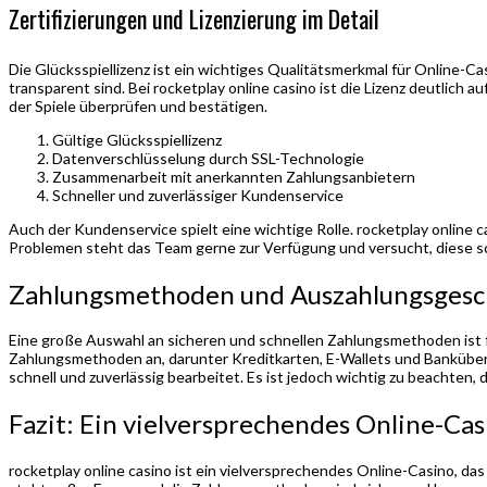
Zertifizierungen und Lizenzierung im Detail
Die Glücksspiellizenz ist ein wichtiges Qualitätsmerkmal für Online-Ca
transparent sind. Bei rocketplay online casino ist die Lizenz deutlich
der Spiele überprüfen und bestätigen.
Gültige Glücksspiellizenz
Datenverschlüsselung durch SSL-Technologie
Zusammenarbeit mit anerkannten Zahlungsanbietern
Schneller und zuverlässiger Kundenservice
Auch der Kundenservice spielt eine wichtige Rolle. rocketplay online 
Problemen steht das Team gerne zur Verfügung und versucht, diese sc
Zahlungsmethoden und Auszahlungsgesc
Eine große Auswahl an sicheren und schnellen Zahlungsmethoden ist für 
Zahlungsmethoden an, darunter Kreditkarten, E-Wallets und Banküberw
schnell und zuverlässig bearbeitet. Es ist jedoch wichtig zu beachten,
Fazit: Ein vielversprechendes Online-Cas
rocketplay online casino ist ein vielversprechendes Online-Casino, da