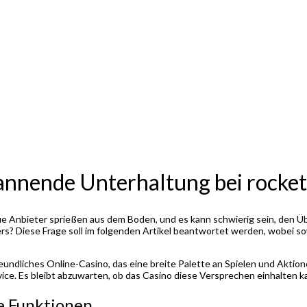
nnende Unterhaltung bei rocketp
e Anbieter sprießen aus dem Boden, und es kann schwierig sein, den Überb
s? Diese Frage soll im folgenden Artikel beantwortet werden, wobei sow
eundliches Online-Casino, das eine breite Palette an Spielen und Aktione
 Es bleibt abzuwarten, ob das Casino diese Versprechen einhalten kan
ve Funktionen