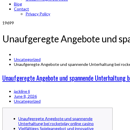
Blog
Contact
Privacy Policy
19699
Unaufgeregte Angebote und spa
Uncategorized
Unaufgeregte Angebote und spannende Unterhaltung bei rocket
Unaufgeregte Angebote und spannende Unterhaltung bei
jackline li
June 8, 2026
Uncategorized
Unaufgeregte Angebote und spannende
Unterhaltung bei rocketplay online casino
Vielfältiges Spieleangebot und innovative