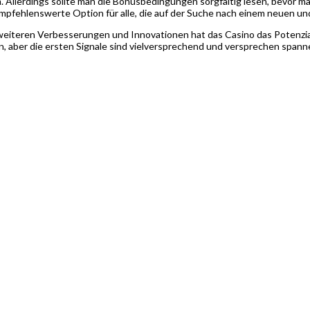
 Allerdings sollte man die Bonusbedingungen sorgfältig lesen, bevor m
pfehlenswerte Option für alle, die auf der Suche nach einem neuen un
 weiteren Verbesserungen und Innovationen hat das Casino das Potenzial
, aber die ersten Signale sind vielversprechend und versprechen spannen