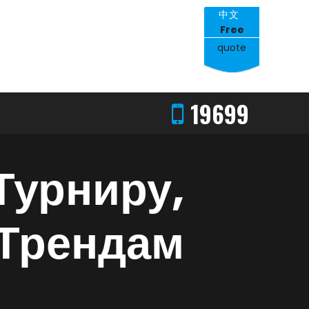
Tracking
Register
Login
中文
Free
quote
19699
Турниру,
Трендам