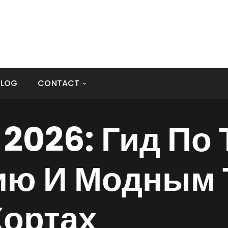
edcchb.com
BLOG
CONTACT
2026: Гид По 
ию И Модным 
Кортах