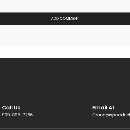
Call Us
Email At
909-895-7266
Group@speedcc