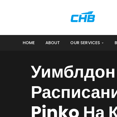
QUESTIONS: 909-895-7266
|
Group@spe
HOME
ABOUT
OUR SERVICES
Уимблдон 
Расписан
Pinko На 