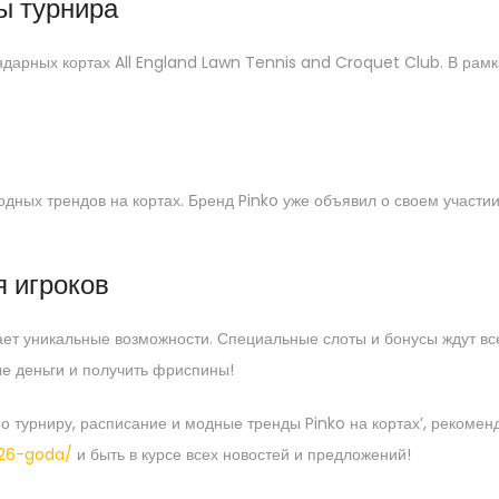
ы турнира
ндарных кортах All England Lawn Tennis and Croquet Club. В рам
дных трендов на кортах. Бренд Pinko уже объявил о своем участи
я игроков
т уникальные возможности. Специальные слоты и бонусы ждут всех,
ые деньги и получить фриспины!
по турниру, расписание и модные тренды Pinko на кортах’, рекоме
26-goda/
и быть в курсе всех новостей и предложений!