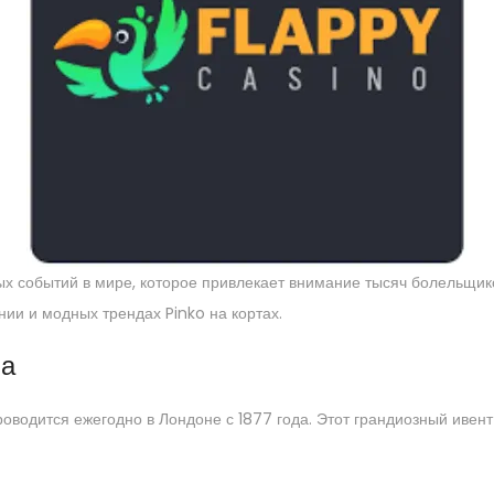
х событий в мире, которое привлекает внимание тысяч болельщико
нии и модных трендах Pinko на кортах.
на
проводится ежегодно в Лондоне с 1877 года. Этот грандиозный иве