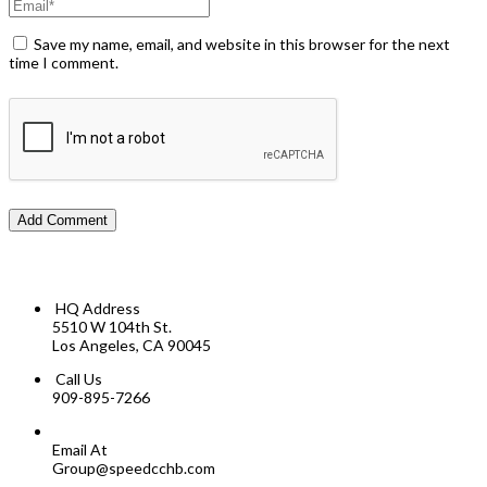
Save my name, email, and website in this browser for the next
time I comment.
HQ Address
5510 W 104th St.
Los Angeles, CA 90045
Call Us
909-895-7266
Email At
Group@speedcchb.com