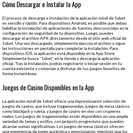
Cómo Descargar e Instalar la App
El proceso de descarga e instalación de la aplicación móvil de 1xbet
es sencillo y rápido. Para dispositivos Android, es posible que debas
habilitar la instalación de aplicaciones de fuentes desconocidas en la
configuración de seguridad de tu dispositivo. Luego, puedes
descargar el archivo APK directamente desde el sitio web oficial de
1xbet. Una vez descargado, simplemente ejecuta el archivo y sigue
las instrucciones en pantalla para completar la instalación. Para
dispositivos iOS, la aplicación está disponible en la App Store.
Simplemente busca “1xbet” en la tienda y descarga la aplicación
oficial. Tras la instalación, podrás registrarte o iniciar sesión en tu
cuenta existente y comenzar a disfrutar de tus juegos favoritos de
forma instantánea.
Juegos de Casino Disponibles en la App
La aplicación móvil de 1xbet ofrece una impresionante selección de
juegos de casino, que incluye tragamonedas, juegos de mesa clásicos
como blackjack y ruleta, y juegos de casino en vivo con crupieres
reales. Los juegos de tragamonedas están disponibles en una amplia
variedad de temas y estilos, con jackpots progresivos que pueden
alcanzar sumas significativas. Los juegos de mesa clásicos ofrecen
una experiencia de juego auténtica y emocionante, mientras que los