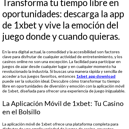
Transforma tu tiempo libre en
oportunidades: descarga la app
de 1xbet y vive la emoción del
juego donde y cuando quieras.
En la era digital actual, la comodidad y la accesibilidad son factores
clave para disfrutar de cualquier actividad de entretenimiento, y los
casinos online no son una excepción. La facilidad para participar en
juegos de azar desde cualquier lugar y en cualquier momento ha
revolucionado la industria. Si buscas una manera rápida y sencilla de
acceder a tus juegos favoritos, entonces
1xbet app download
puede ser la solución ideal. Descubre cómo transformar tu tiempo
libre en oportunidades de diversión y emoción con la aplicación móvil
de 1xbet, diseñada para ofrecer una experiencia de juego inigualable.
La Aplicación Móvil de 1xbet: Tu Casino
en el Bolsillo
La aplicación móvil de 1xbet ofrece una plataforma completa para
disfrutar de una amplia variedad de juegos de casino, apuestas