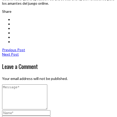
los amantes del juego online.
Share
Previous Post
Next Post
Leave a Comment
Your email address will not be published.