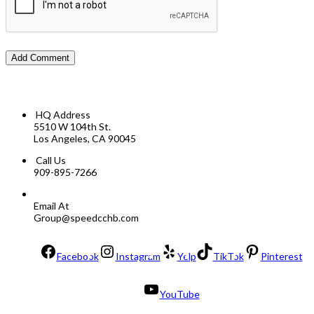
HQ Address
5510 W 104th St.
Los Angeles, CA 90045
Call Us
909-895-7266
Email At
Group@speedcchb.com
Facebook
Instagram
Yelp
TikTok
Pinterest
YouTube