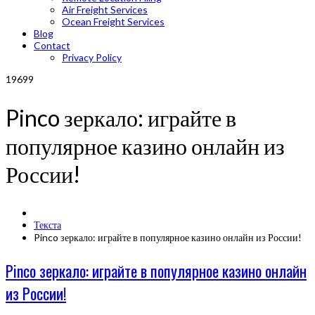
Air Freight Services
Ocean Freight Services
Blog
Contact
Privacy Policy
19699
Pinco зеркало: играйте в
популярное казино онлайн из
России!
Текста
Pinco зеркало: играйте в популярное казино онлайн из России!
Pinco зеркало: играйте в популярное казино онлайн
из России!