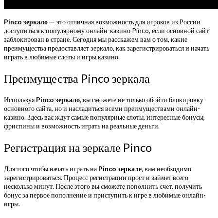
Pinco зеркало
— это отличная возможность для игроков из России
доступиться к популярному онлайн-казино Pinco, если основной сайт
заблокирован в стране. Сегодня мы расскажем вам о том, какие
преимущества предоставляет зеркало, как зарегистрироваться и начать
играть в любимые слоты и игры казино.
Преимущества Pinco зеркала
Используя
Pinco зеркало
, вы сможете не только обойти блокировку
основного сайта, но и насладиться всеми преимуществами онлайн-
казино. Здесь вас ждут самые популярные слоты, интересные бонусы,
фриспины и возможность играть на реальные деньги.
Регистрация на зеркале Pinco
Для того чтобы начать играть на
Pinco зеркале
, вам необходимо
зарегистрироваться. Процесс регистрации прост и займет всего
несколько минут. После этого вы сможете пополнить счет, получить
бонус за первое пополнение и приступить к игре в любимые онлайн-
игры.