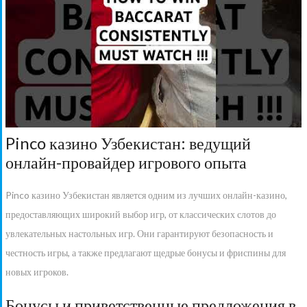
Pinco казино Узбекистан: ведущий
онлайн-провайдер игрового опыта
Pinco казино Узбекистан является одним из лучших онлайн-казино,
предоставляющих широкий выбор игр, от классических слотов до
увлекательных настольных игр. Они гарантируют безопасность и
честность игры, а также предлагают щедрые бонусы и фриспины для
новых игроков.
Бонусы и приветственные предложения в