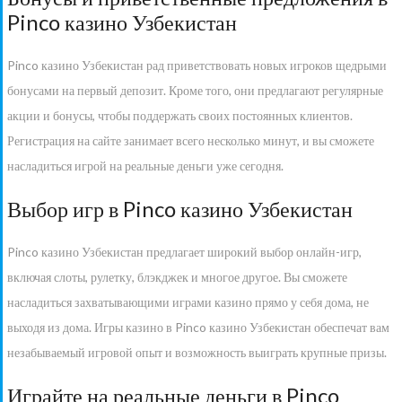
Pinco казино Узбекистан
Pinco казино Узбекистан рад приветствовать новых игроков щедрыми
бонусами на первый депозит. Кроме того, они предлагают регулярные
акции и бонусы, чтобы поддержать своих постоянных клиентов.
Регистрация на сайте занимает всего несколько минут, и вы сможете
насладиться игрой на реальные деньги уже сегодня.
Выбор игр в Pinco казино Узбекистан
Pinco казино Узбекистан предлагает широкий выбор онлайн-игр,
включая слоты, рулетку, блэкджек и многое другое. Вы сможете
насладиться захватывающими играми казино прямо у себя дома, не
выходя из дома. Игры казино в Pinco казино Узбекистан обеспечат вам
незабываемый игровой опыт и возможность выиграть крупные призы.
Играйте на реальные деньги в Pinco