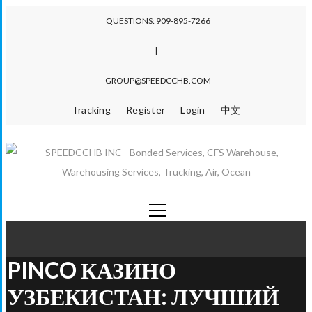
QUESTIONS: 909-895-7266
|
GROUP@SPEEDCCHB.COM
Tracking
Register
Login
中文
PINCO КАЗИНО
УЗБЕКИСТАН: ЛУЧШИЙ