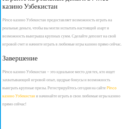
казино Узбекистан
Pinco казино Узбекистан предоставляет возможность играть на
реальные деньги, чтобы вы могли испытать настоящий азарт и
возможность выигрыша крупных сумм. Сделайте депозит на свой
игровой счет и начните играть в любимые игры казино прямо сейчас.
Завершение
Pinco казино Узбекистан – это идеальное место для тех, кто ищет
захватывающий игровой опыт, щедрые бонусы и возможность
выиграть крупные призы. Регистрируйтесь сегодня на сайте
Pinco
казино Узбекистан
и начинайте играть в свои любимые игры казино
прямо сейчас!