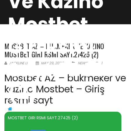
Ve Kazino
Mostbet
Giri Rsmi
MOSTBET AZ – BUKMEKER VE KAZINO
MOSTBET GIRI RSMI SAYT.27425 (2)
Sayt.27425
JACKLINE LI
MAY 29, 2026
NEWS
1
Mostbet AZ – bukmeker ve
(2)
kazino Mostbet – Giriş
rəsmi sayt
NEWS
MOSTBET AZ – BUKMEKER VE KAZINO
MOSTBET GIRI RSMI SAYT.27425 (2)