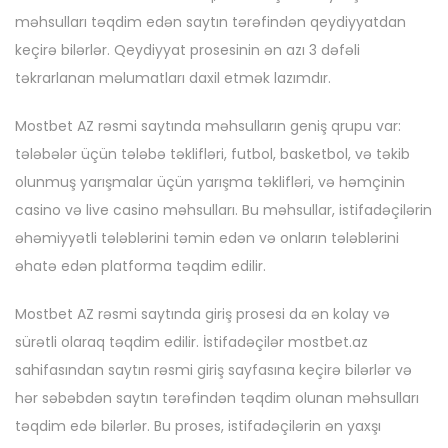
məhsulları təqdim edən saytın tərəfindən qeydiyyatdan
keçirə bilərlər. Qeydiyyat prosesinin ən azı 3 dəfəli
təkrarlanan məlumatları daxil etmək lazımdır.
Mostbet AZ rəsmi saytında məhsulların geniş qrupu var:
tələbələr üçün tələbə təklifləri, futbol, basketbol, və təkib
olunmuş yarışmalar üçün yarışma təklifləri, və həmçinin
casino və live casino məhsulları. Bu məhsullar, istifadəçilərin
əhəmiyyətli tələblərini təmin edən və onların tələblərini
əhatə edən platforma təqdim edilir.
Mostbet AZ rəsmi saytında giriş prosesi da ən kolay və
sürətli olaraq təqdim edilir. İstifadəçilər mostbet.az
sahifasından saytın rəsmi giriş sayfasına keçirə bilərlər və
hər səbəbdən saytın tərəfindən təqdim olunan məhsulları
təqdim edə bilərlər. Bu proses, istifadəçilərin ən yaxşı