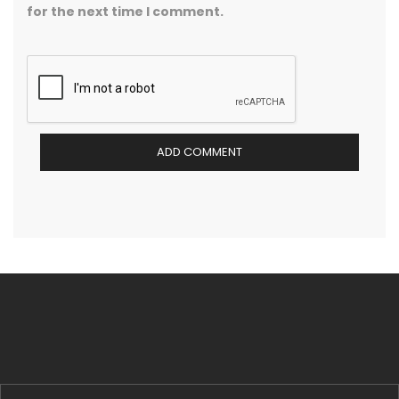
for the next time I comment.