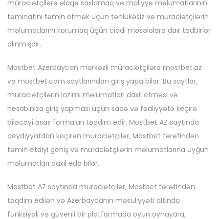
müraciətçilərə əlaqə saxlamaq və maliyyə məlumatlarının
təminatını təmin etmək üçün təhlükəsiz və müraciətçilərin
məlumatlarını korumaq üçün ciddi məsələlərə dair tədbirlər
alınmışdır.
Mostbet Azerbaycan mərkəzli müraciətçilərə mostbet.az
və mostbet.com saytlarından giriş yapa bilər. Bu saytlar,
müraciətçilərin lazımi məlumatları daxil etməsi və
hesabınıza giriş yapması üçün sadə və fəaliyyətə keçirə
biləcəyi əsas formaları təqdim edir. Mostbet AZ saytında
qeydiyyatdan keçirən müraciətçilər, Mostbet tərəfindən
təmin etdiyi geniş və müraciətçilərin məlumatlarına uyğun
məlumatları daxil edə bilər.
Mostbet AZ saytında müraciətçilər, Mostbet tərəfindən
təqdim edilən və Azerbaycanın məsuliyyəti altında
funksiyalı və güvenli bir platformada oyun oynayara,