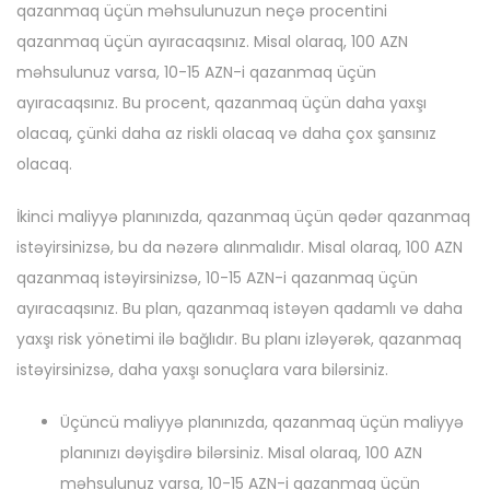
qazanmaq üçün məhsulunuzun neçə procentini
qazanmaq üçün ayıracaqsınız. Misal olaraq, 100 AZN
məhsulunuz varsa, 10-15 AZN-i qazanmaq üçün
ayıracaqsınız. Bu procent, qazanmaq üçün daha yaxşı
olacaq, çünki daha az riskli olacaq və daha çox şansınız
olacaq.
İkinci maliyyə planınızda, qazanmaq üçün qədər qazanmaq
istəyirsinizsə, bu da nəzərə alınmalıdır. Misal olaraq, 100 AZN
qazanmaq istəyirsinizsə, 10-15 AZN-i qazanmaq üçün
ayıracaqsınız. Bu plan, qazanmaq istəyən qadamlı və daha
yaxşı risk yönetimi ilə bağlıdır. Bu planı izləyərək, qazanmaq
istəyirsinizsə, daha yaxşı sonuçlara vara bilərsiniz.
Üçüncü maliyyə planınızda, qazanmaq üçün maliyyə
planınızı dəyişdirə bilərsiniz. Misal olaraq, 100 AZN
məhsulunuz varsa, 10-15 AZN-i qazanmaq üçün