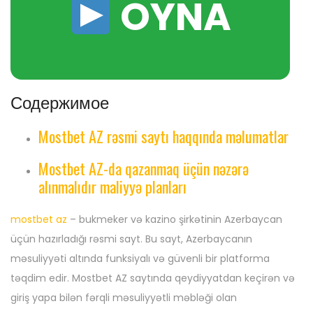
OYNA
Содержимое
Mostbet AZ rəsmi saytı haqqında məlumatlar
Mostbet AZ-da qazanmaq üçün nəzərə
alınmalıdır maliyyə planları
mostbet az
– bukmeker və kazino şirkətinin Azerbaycan
üçün hazırladığı rəsmi sayt. Bu sayt, Azerbaycanın
məsuliyyəti altında funksiyalı və güvenli bir platforma
təqdim edir. Mostbet AZ saytında qeydiyyatdan keçirən və
giriş yapa bilən fərqli məsuliyyətli məbləği olan