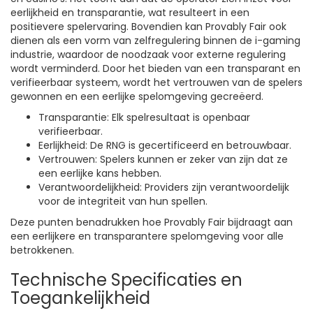
eerlijkheid en transparantie, wat resulteert in een
positievere spelervaring. Bovendien kan Provably Fair ook
dienen als een vorm van zelfregulering binnen de i-gaming
industrie, waardoor de noodzaak voor externe regulering
wordt verminderd. Door het bieden van een transparant en
verifieerbaar systeem, wordt het vertrouwen van de spelers
gewonnen en een eerlijke spelomgeving gecreëerd.
Transparantie: Elk spelresultaat is openbaar
verifieerbaar.
Eerlijkheid: De RNG is gecertificeerd en betrouwbaar.
Vertrouwen: Spelers kunnen er zeker van zijn dat ze
een eerlijke kans hebben.
Verantwoordelijkheid: Providers zijn verantwoordelijk
voor de integriteit van hun spellen.
Deze punten benadrukken hoe Provably Fair bijdraagt aan
een eerlijkere en transparantere spelomgeving voor alle
betrokkenen.
Technische Specificaties en
Toegankelijkheid