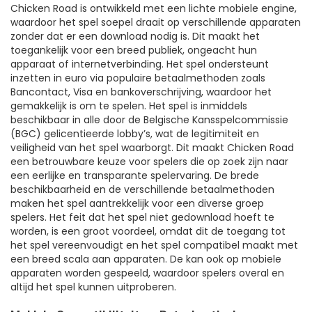
Chicken Road is ontwikkeld met een lichte mobiele engine,
waardoor het spel soepel draait op verschillende apparaten
zonder dat er een download nodig is. Dit maakt het
toegankelijk voor een breed publiek, ongeacht hun
apparaat of internetverbinding. Het spel ondersteunt
inzetten in euro via populaire betaalmethoden zoals
Bancontact, Visa en bankoverschrijving, waardoor het
gemakkelijk is om te spelen. Het spel is inmiddels
beschikbaar in alle door de Belgische Kansspelcommissie
(BGC) gelicentieerde lobby’s, wat de legitimiteit en
veiligheid van het spel waarborgt. Dit maakt Chicken Road
een betrouwbare keuze voor spelers die op zoek zijn naar
een eerlijke en transparante spelervaring. De brede
beschikbaarheid en de verschillende betaalmethoden
maken het spel aantrekkelijk voor een diverse groep
spelers. Het feit dat het spel niet gedownload hoeft te
worden, is een groot voordeel, omdat dit de toegang tot
het spel vereenvoudigt en het spel compatibel maakt met
een breed scala aan apparaten. De kan ook op mobiele
apparaten worden gespeeld, waardoor spelers overal en
altijd het spel kunnen uitproberen.