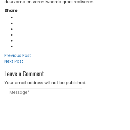
duurzame en verantwoorde groei realiseren.
Share
Previous Post
Next Post
Leave a Comment
Your email address will not be published.