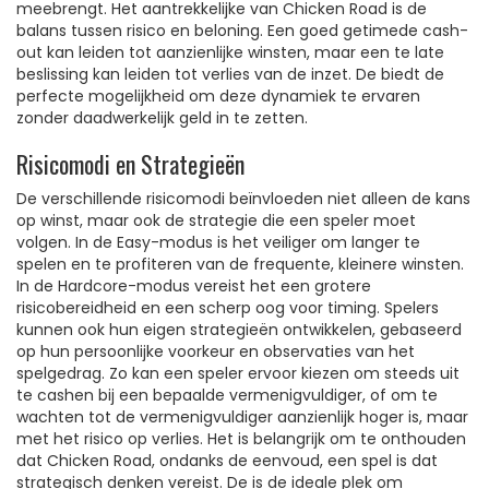
meebrengt. Het aantrekkelijke van Chicken Road is de
balans tussen risico en beloning. Een goed getimede cash-
out kan leiden tot aanzienlijke winsten, maar een te late
beslissing kan leiden tot verlies van de inzet. De biedt de
perfecte mogelijkheid om deze dynamiek te ervaren
zonder daadwerkelijk geld in te zetten.
Risicomodi en Strategieën
De verschillende risicomodi beïnvloeden niet alleen de kans
op winst, maar ook de strategie die een speler moet
volgen. In de Easy-modus is het veiliger om langer te
spelen en te profiteren van de frequente, kleinere winsten.
In de Hardcore-modus vereist het een grotere
risicobereidheid en een scherp oog voor timing. Spelers
kunnen ook hun eigen strategieën ontwikkelen, gebaseerd
op hun persoonlijke voorkeur en observaties van het
spelgedrag. Zo kan een speler ervoor kiezen om steeds uit
te cashen bij een bepaalde vermenigvuldiger, of om te
wachten tot de vermenigvuldiger aanzienlijk hoger is, maar
met het risico op verlies. Het is belangrijk om te onthouden
dat Chicken Road, ondanks de eenvoud, een spel is dat
strategisch denken vereist. De is de ideale plek om