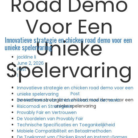
Road Demo
Voor Een
Unieke
Innovatieve strategie en chicken road demo voor een
unieke spelervaring
jackline li
Spelervaring
June 2, 2026
Post
1
Innovatieve strategie en chicken road demo voor een
Post
unieke spelervaring
Innovatieve strategie en chicken road demo voor een
De Mechanica van Chicken Road: Hoe het werkt
unieke spelervaring
Risicomodi en Strategieën
Provably Fair en Vertrouwen
De Voordelen van Provably Fair
Technische Specificaties en Toegankelijkheid
Mobiele Compatibiliteit en Betaalmethoden
De Toekomst van Chicken Road en Instant-Games