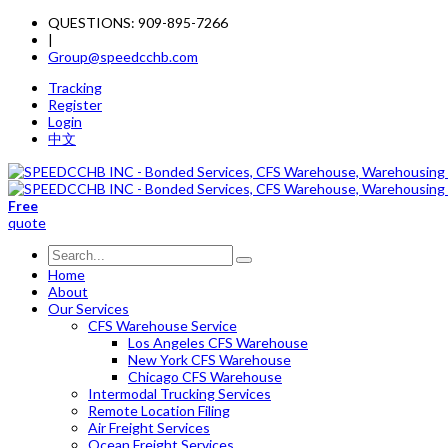
QUESTIONS: 909-895-7266
|
Group@speedcchb.com
Tracking
Register
Login
中文
Free
quote
Home
About
Our Services
CFS Warehouse Service
Los Angeles CFS Warehouse
New York CFS Warehouse
Chicago CFS Warehouse
Intermodal Trucking Services
Remote Location Filing
Air Freight Services
Ocean Freight Services