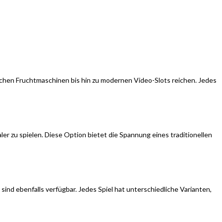
chen Fruchtmaschinen bis hin zu modernen Video-Slots reichen. Jedes
ler zu spielen. Diese Option bietet die Spannung eines traditionellen
sind ebenfalls verfügbar. Jedes Spiel hat unterschiedliche Varianten,