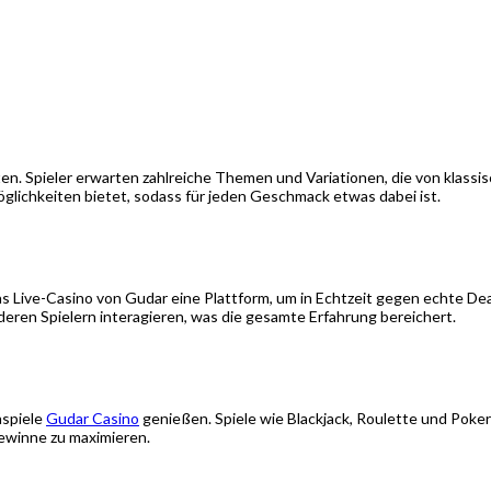
. Spieler erwarten zahlreiche Themen und Variationen, die von klassis
öglichkeiten bietet, sodass für jeden Geschmack etwas dabei ist.
as Live-Casino von Gudar eine Plattform, um in Echtzeit gegen echte Dea
eren Spielern interagieren, was die gesamte Erfahrung bereichert.
hspiele
Gudar Casino
genießen. Spiele wie Blackjack, Roulette und Poker 
Gewinne zu maximieren.