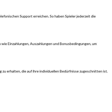
efonischen Support erreichen. So haben Spieler jederzeit die
emen wie Einzahlungen, Auszahlungen und Bonusbedingungen, um
u erhalten, die auf ihre individuellen Bedürfnisse zugeschnitten ist.