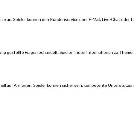
 an. Spieler können den Kundenservice über E-Mail, Live-Chat oder tel
 häufig gestellte Fragen behandelt. Spieler finden Informationen zu Th
ll auf Anfragen. Spieler können sicher sein, kompetente Unterstützung z