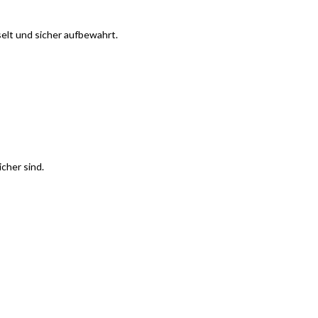
elt und sicher aufbewahrt.
cher sind.