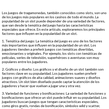
Los juegos de tragamonedas, también conocidos como slots, son uno
de los juegos más populares en los casinos de todo el mundo. La
popularidad de un slot puede depender de una variedad de factores,
que van desde la temática del juego hasta las características
especiales que ofrece. En este artículo, exploraremos los principales
factores que influyen en la popularidad de un slot.
1. Temática del juego: La temática del juego es uno de los factores
más importantes que influyen en la popularidad de un slot. Los
jugadores tienden a preferir juegos con temáticas divertidas,
emocionantes y originales. Por ejemplo, los slots con temáticas de
películas, series de televisión, superhéroes o aventuras son muy
populares entre los jugadores.
2. Gráficos y diseño: Los gráficos y el diseño de un slot también son
factores clave en su popularidad. Los jugadores suelen preferir
juegos con gráficos de alta calidad, animaciones suaves y diseños
atractivos. Un slot bien diseñado puede captar la atención de los
jugadores y hacer que vuelvan a jugar una y otra vez.
3. Variedad de funciones y bonificaciones: La variedad de funciones y
bonificaciones que ofrece un slot puede influir en su popularidad. Los
jugadores buscan juegos que tengan características especiales,
como giros gratis, rondas de bonificación, símbolos wild y scatter,