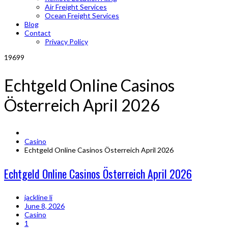
Air Freight Services
Ocean Freight Services
Blog
Contact
Privacy Policy
19699
Echtgeld Online Casinos
Österreich April 2026
Casino
Echtgeld Online Casinos Österreich April 2026
Echtgeld Online Casinos Österreich April 2026
jackline li
June 8, 2026
Casino
1