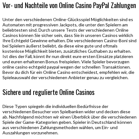
Vor- und Nachteile von Online Casino PayPal Zahlungen
Unter den verschiedenen Online-Glücksspiel Möglichkeiten sind es
Automaten mit progressiven Jackpots, die unter den Spielern am
beliebtesten sind. Durch unsere Tests der verschiedenen Online
Casinos können Sie sicher sein, dass Sie in unseren Casinos wirklich
Ihre Echtgeld Gewinne erhalten. Die verschiedenen Casino-Boni sind
bei Spielern äußerst beliebt, da diese eine gute und oftmals
kostenlose Möglichkeit bieten, zusätzliches Guthaben zu erhalten.
Ist dies der Fall, könnt ihr nun direkt eure ersten Einsätze platzieren
und euren erhaltenen Bonus freispielen. Viele Spieler bevorzugen
online casino echtgeld paypal wegen der schnellen Transaktionen.
Bevor du dich für ein Online Casino entscheidest, empfehlen wir, die
Spieleauswahl der verschiedenen Anbieter genau zu vergleichen.
Sichere und regulierte Online Casinos
Diese Typen spiegeln die individuellen Bedürfnisse der
verschiedenen Besucher von Spielbanken wider und decken diese
ab. Nachfolgend möchten wir einen Überblick über die verschiedenen
Spiele der Game-Kategorien geben. Spieler in Deutschland können
aus verschiedenen Zahlungsmethoden wählen, um Ein- und
Auszahlungen vorzunehmen.