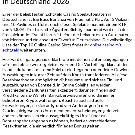
in Deutschland 2026
Einer der beliebtesten Echtgeld Casino Spielautomaten in
Deutschland ist Big Bass Bonanza von Pragmatic Play. Auf 5 Walzen
und 10 Paylines entführt euch dieser Spielautomat mit einem RTP
von 94,83% direkt ins alte Ägypten.Richtig spannend wird es in der
Freispielrunde! Eye of Horus ist einer der bekanntesten Automaten
von Merkur und ein absoluter Favorit in Deutschland. Die vollständige
Liste der Top 10 Online Casino Slots findet ihr
online casino mit
echtgeld
weiter unten.
Hier wird dir ganz genau erklärt, wie mit deinen Daten umgegangen
wird und ob sie weitergeleitet werden. Der Vorteil liegt klar auf der
Hand – du kannst mit dem Spiel direkt beginnen oder deine Gewinn
Auszahlungen in kurzer Zeit auf dein Konto transferieren. All diese
Bezahlmethoden ermöglichen dir bequeme und sichere Ein- und
Auszahlungen von Echtgeld. In Online Spielhallen werden
verschiedene Zahlungsarten akzeptiert, darunter finden sich
Kreditkarten, E-Wallets, Banküberweisungen und die immer
beliebteren Kryptowährungen. Beachte auch aktuelle
Entwicklungen, da sich aufgrund von Änderungen in den
Glücksspielgesetzen Unternehmensentscheidungen jederzeit
ändern können. Um ein aussagekräftiges Urteil über ein
Bonusangebot abgeben zu können, bedarf es verschiedener
Testkriterien, die einheitlich für jeden Bonus gelten.