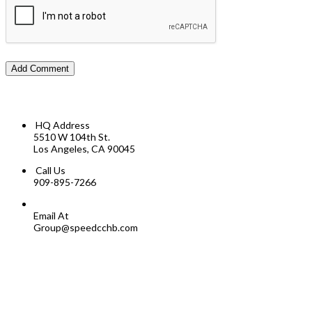
HQ Address
5510 W 104th St.
Los Angeles, CA 90045
Call Us
909-895-7266
Email At
Group@speedcchb.com
Facebook
Instagram
Yelp
TikTok
Pinterest
YouTube