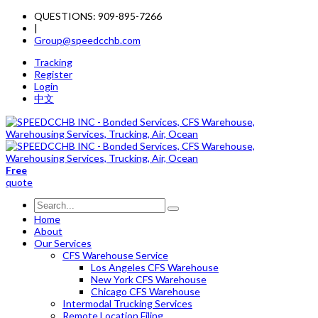
QUESTIONS: 909-895-7266
|
Group@speedcchb.com
Tracking
Register
Login
中文
Free
quote
Home
About
Our Services
CFS Warehouse Service
Los Angeles CFS Warehouse
New York CFS Warehouse
Chicago CFS Warehouse
Intermodal Trucking Services
Remote Location Filing