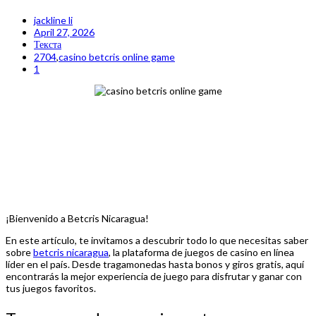
jackline li
April 27, 2026
Текста
2704
,
casino betcris online game
1
¡Bienvenido a Betcris Nicaragua!
En este artículo, te invitamos a descubrir todo lo que necesitas saber
sobre
betcris nicaragua
, la plataforma de juegos de casino en línea
líder en el país. Desde tragamonedas hasta bonos y giros gratis, aquí
encontrarás la mejor experiencia de juego para disfrutar y ganar con
tus juegos favoritos.