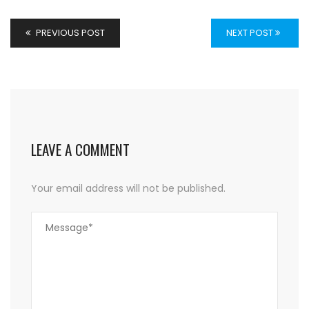
PREVIOUS POST
NEXT POST
LEAVE A COMMENT
Your email address will not be published.