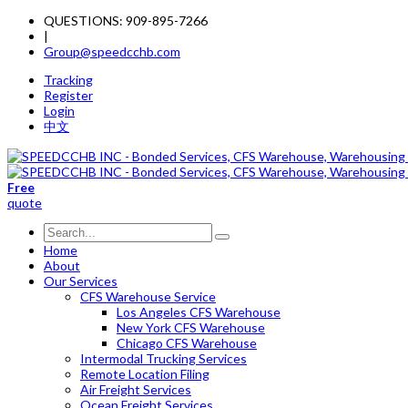
QUESTIONS: 909-895-7266
|
Group@speedcchb.com
Tracking
Register
Login
中文
Free
quote
Home
About
Our Services
CFS Warehouse Service
Los Angeles CFS Warehouse
New York CFS Warehouse
Chicago CFS Warehouse
Intermodal Trucking Services
Remote Location Filing
Air Freight Services
Ocean Freight Services