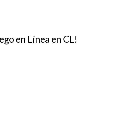
uego en Línea en CL!