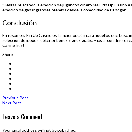
Si estás buscando la emoción de jugar con dinero real, Pin Up Casino es 
emoción de ganar grandes premios desde la comodidad de tu hogar.
Conclusión
En resumen, Pin Up Casino es la mejor opción para aquellos que buscan u
selección de juegos, obtener bonos y giros gratis, y jugar con dinero re
Casino hoy!
Share
Previous Post
Next Post
Leave a Comment
Your email address will not be published.