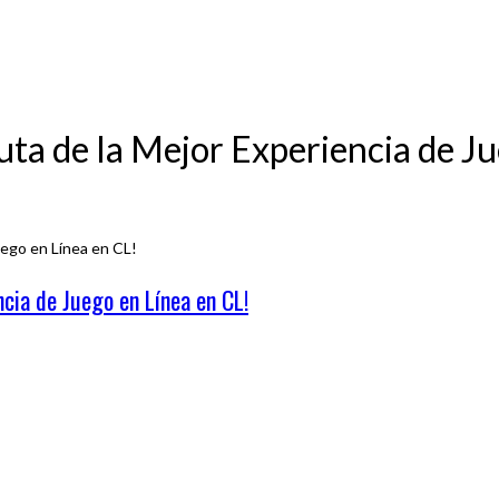
uta de la Mejor Experiencia de J
uego en Línea en CL!
cia de Juego en Línea en CL!