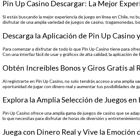
Pin Up Casino Descargar: La Mejor Exper
Si estás buscando la mejor experiencia de juego en línea en Chile, no bu
disfrutar de una amplia variedad de juegos de casino, tragamonedas, bo
Descarga la Aplicación de Pin Up Casino
Para comenzar a disfrutar de todo lo que Pin Up Casino tiene para ofr
Con una interfaz fácil de usar y gráficos de alta calidad, la aplicación
Obtén Increíbles Bonos y Giros Gratis al 
Al registrarte en Pin Up Casino, no solo tendrás acceso a una amplia va
oportunidad de jugar con dinero real y aumentar tus posibilidades de 
Explora la Amplia Selección de Juegos en
Pin Up Casino ofrece una amplia gama de juegos de casino que se ada
lo que necesitas para disfrutar de horas de diversión y entretenimiento
Juega con Dinero Real y Vive la Emoción 