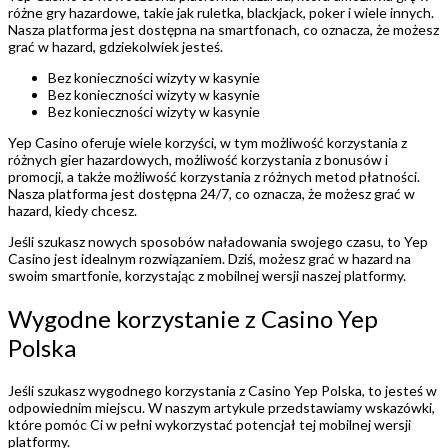
różne gry hazardowe, takie jak ruletka, blackjack, poker i wiele innych.
Nasza platforma jest dostępna na smartfonach, co oznacza, że możesz
grać w hazard, gdziekolwiek jesteś.
Bez konieczności wizyty w kasynie
Bez konieczności wizyty w kasynie
Bez konieczności wizyty w kasynie
Yep Casino oferuje wiele korzyści, w tym możliwość korzystania z
różnych gier hazardowych, możliwość korzystania z bonusów i
promocji, a także możliwość korzystania z różnych metod płatności.
Nasza platforma jest dostępna 24/7, co oznacza, że możesz grać w
hazard, kiedy chcesz.
Jeśli szukasz nowych sposobów naładowania swojego czasu, to Yep
Casino jest idealnym rozwiązaniem. Dziś, możesz grać w hazard na
swoim smartfonie, korzystając z mobilnej wersji naszej platformy.
Wygodne korzystanie z Casino Yep
Polska
Jeśli szukasz wygodnego korzystania z Casino Yep Polska, to jesteś w
odpowiednim miejscu. W naszym artykule przedstawiamy wskazówki,
które pomóc Ci w pełni wykorzystać potencjał tej mobilnej wersji
platformy.