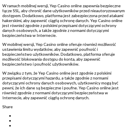
W ramach mobilnej wersji, Yep Casino online zapewnia bezpieczne
łącze SSL, aby chronić dane użytkowników przed nieautoryzowanym
dostępem. Dodatkowo, platforma jest zabezpieczona przed atakami
hakerskimi, aby zapewnić ciągłą ochronę danych. Yep Casino online
jest również zgodnie z polskimi przepisami dotyczącymi ochrony
danych osobowych, a także zgodnie z normami dotyczącymi
bezpieczeństwa w Internecie.
W mobilnej wersji, Yep Casino online oferuje również możliwość
ustawienia limitu wydatków, aby zapewnić poufność i
bezpieczeństwo użytkowników. Dodatkowo, platforma oferuje
możliwość blokowania dostępu do konta, aby zapewnić
bezpieczeństwo i poufność użytkowników.
W związku z tym, że Yep Casino online jest zgodnie z polskimi
przepisami dotyczącymi hazardu, a także zgodnie z normami
dotyczącymi ochrony danych osobowych, użytkownicy mogą być
pewni, że ich dane są bezpieczne i poufne. Yep Casino online jest
również zgodnie z normami dotyczącymi bezpieczeństwa w
Internecie, aby zapewnić ciągłą ochronę danych.
Share