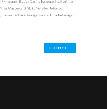
ig VIP-manager. Betida Casino hanterar insättningar
sa, Mastercard, Skrill, Neteller, Jeton och
r, medan banköverföringar kan ta 1-3 arbetsdagar.
NEXT POST