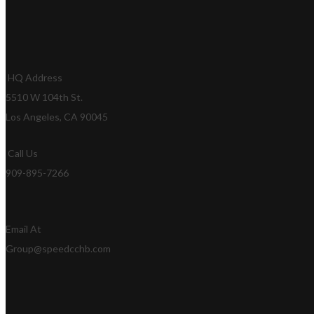
HQ Address
5510 W 104th St.
Los Angeles, CA 90045
Call Us
909-895-7266
Email At
Group@speedcchb.com