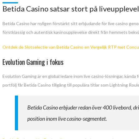
Betida Casino satsar stort på liveuppleve
Betida Casino har nyligen förstärkt sitt erbjudande för live casino ge
förstklassig och autentisk kasinoupplevelse direkt från hemmets bekv
Ontdek de Slotselectie van Betida Casino en Vergelijk RTP met Conc
Evolution Gaming i fokus
Evolution Gaming är en global ledare inom live casino-lösningar, kända 
portfölj får Betida Casino tillgång till populära titlar som Lightning Rou
Betida Casino erbjuder redan över 400 livebord, dr
position inom live casino-segmentet.