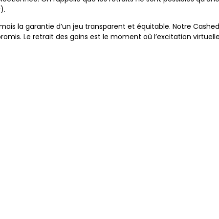
).
ais la garantie d’un jeu transparent et équitable. Notre Cashed
mis. Le retrait des gains est le moment où l’excitation virtuell