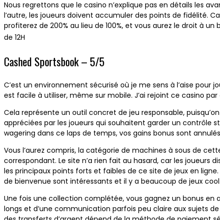
Nous regrettons que le casino n’explique pas en détails les a
l’autre, les joueurs doivent accumuler des points de fidélité. 
profiterez de 200% au lieu de 100%, et vous aurez le droit à u
de 12H
Cashed Sportsbook – 5/5
C’est un environnement sécurisé où je me sens à l’aise pour joue
est facile à utiliser, même sur mobile. J’ai rejoint ce casino pa
Cela représente un outil concret de jeu responsable, puisqu’on
appréciées par les joueurs qui souhaitent garder un contrôle st
wagering dans ce laps de temps, vos gains bonus sont annulés
Vous l’aurez compris, la catégorie de machines à sous de cette p
correspondant. Le site n’a rien fait au hasard, car les joueurs
les principaux points forts et faibles de ce site de jeux en lign
de bienvenue sont intéressants et il y a beaucoup de jeux cool
Une fois une collection complétée, vous gagnez un bonus en arg
longs et d’une communication parfois peu claire aux sujets de
des transferts d’argent dépend de la méthode de paiement séle