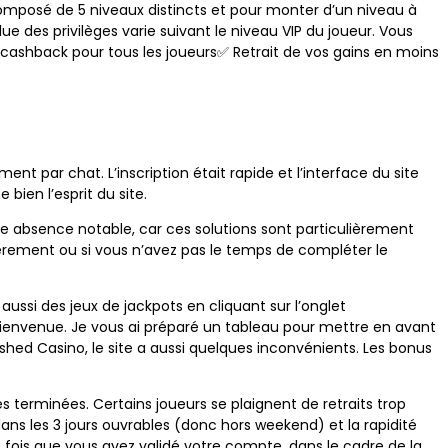
omposé de 5 niveaux distincts et pour monter d’un niveau à
e des privilèges varie suivant le niveau VIP du joueur. Vous
 cashback pour tous les joueurs✅ Retrait de vos gains en moins
nt par chat. L’inscription était rapide et l’interface du site
 bien l’esprit du site.
ne absence notable, car ces solutions sont particulièrement
lièrement ou si vous n’avez pas le temps de compléter le
aussi des jeux de jackpots en cliquant sur l’onglet
e bienvenue. Je vous ai préparé un tableau pour mettre en avant
Cashed Casino, le site a aussi quelques inconvénients. Les bonus
 terminées. Certains joueurs se plaignent de retraits trop
ns les 3 jours ouvrables (donc hors weekend) et la rapidité
 fois que vous avez validé votre compte, dans le cadre de la