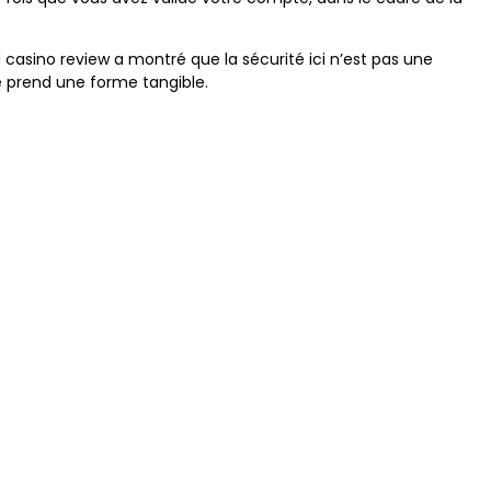
 casino review a montré que la sécurité ici n’est pas une
e prend une forme tangible.