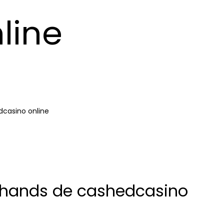
line
dcasino online
rchands de cashedcasino